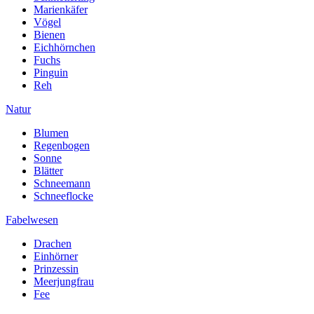
Marienkäfer
Vögel
Bienen
Eichhörnchen
Fuchs
Pinguin
Reh
Natur
Blumen
Regenbogen
Sonne
Blätter
Schneemann
Schneeflocke
Fabelwesen
Drachen
Einhörner
Prinzessin
Meerjungfrau
Fee