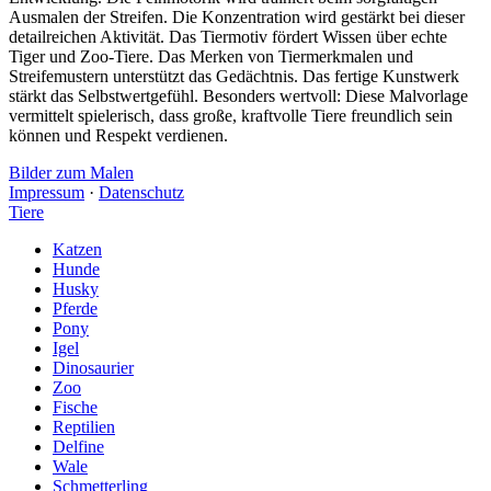
Ausmalen der Streifen. Die Konzentration wird gestärkt bei dieser
detailreichen Aktivität. Das Tiermotiv fördert Wissen über echte
Tiger und Zoo-Tiere. Das Merken von Tiermerkmalen und
Streifemustern unterstützt das Gedächtnis. Das fertige Kunstwerk
stärkt das Selbstwertgefühl. Besonders wertvoll: Diese Malvorlage
vermittelt spielerisch, dass große, kraftvolle Tiere freundlich sein
können und Respekt verdienen.
Bilder zum Malen
Impressum
·
Datenschutz
Tiere
Katzen
Hunde
Husky
Pferde
Pony
Igel
Dinosaurier
Zoo
Fische
Reptilien
Delfine
Wale
Schmetterling