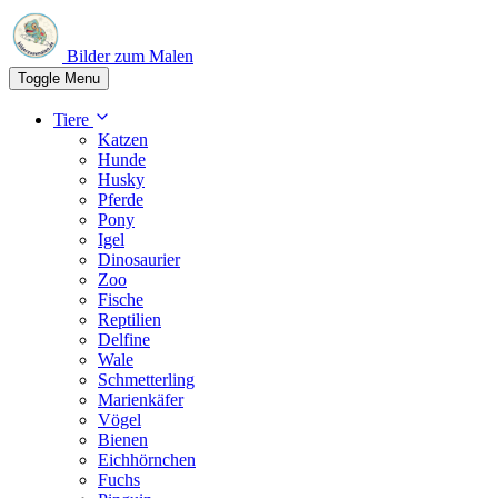
Bilder zum Malen
Toggle Menu
Tiere
Katzen
Hunde
Husky
Pferde
Pony
Igel
Dinosaurier
Zoo
Fische
Reptilien
Delfine
Wale
Schmetterling
Marienkäfer
Vögel
Bienen
Eichhörnchen
Fuchs