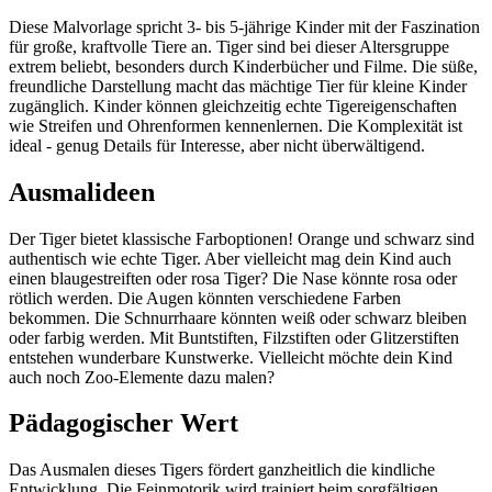
Diese Malvorlage spricht 3- bis 5-jährige Kinder mit der Faszination
für große, kraftvolle Tiere an. Tiger sind bei dieser Altersgruppe
extrem beliebt, besonders durch Kinderbücher und Filme. Die süße,
freundliche Darstellung macht das mächtige Tier für kleine Kinder
zugänglich. Kinder können gleichzeitig echte Tigereigenschaften
wie Streifen und Ohrenformen kennenlernen. Die Komplexität ist
ideal - genug Details für Interesse, aber nicht überwältigend.
Ausmalideen
Der Tiger bietet klassische Farboptionen! Orange und schwarz sind
authentisch wie echte Tiger. Aber vielleicht mag dein Kind auch
einen blaugestreiften oder rosa Tiger? Die Nase könnte rosa oder
rötlich werden. Die Augen könnten verschiedene Farben
bekommen. Die Schnurrhaare könnten weiß oder schwarz bleiben
oder farbig werden. Mit Buntstiften, Filzstiften oder Glitzerstiften
entstehen wunderbare Kunstwerke. Vielleicht möchte dein Kind
auch noch Zoo-Elemente dazu malen?
Pädagogischer Wert
Das Ausmalen dieses Tigers fördert ganzheitlich die kindliche
Entwicklung. Die Feinmotorik wird trainiert beim sorgfältigen