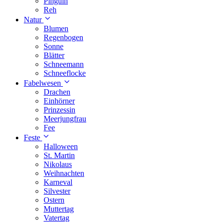
Pinguin
Reh
Natur
Blumen
Regenbogen
Sonne
Blätter
Schneemann
Schneeflocke
Fabelwesen
Drachen
Einhörner
Prinzessin
Meerjungfrau
Fee
Feste
Halloween
St. Martin
Nikolaus
Weihnachten
Karneval
Silvester
Ostern
Muttertag
Vatertag