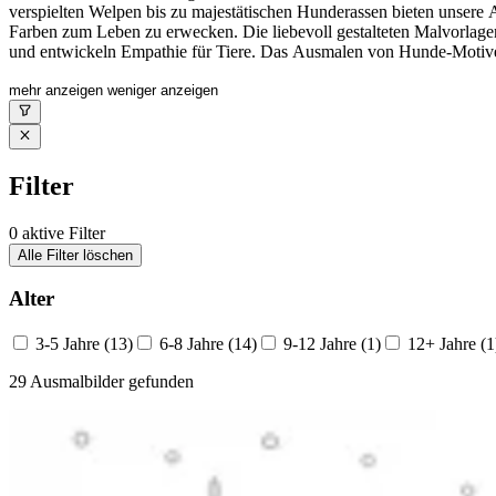
verspielten Welpen bis zu majestätischen Hunderassen bieten unsere A
Farben zum Leben zu erwecken. Die liebevoll gestalteten Malvorlagen
und entwickeln Empathie für Tiere. Das Ausmalen von Hunde-Motiven u
Ihr Kind stolz sein kann. Die Aktivität fördert zudem die Hand-Auge
schenken Sie Ihrem Kind stundenlangen kreativen Malspaß mit den be
mehr anzeigen
weniger anzeigen
Filter
0
aktive Filter
Alle Filter löschen
Alter
3-5 Jahre
(13)
6-8 Jahre
(14)
9-12 Jahre
(1)
12+ Jahre
(1
29 Ausmalbilder gefunden