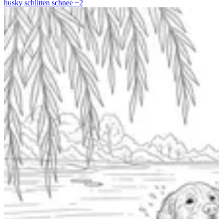
husky
schlitten
schnee
+2