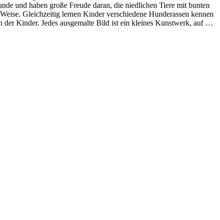
Hunde und haben große Freude daran, die niedlichen Tiere mit bunten
e Weise. Gleichzeitig lernen Kinder verschiedene Hunderassen kennen
der Kinder. Jedes ausgemalte Bild ist ein kleines Kunstwerk, auf das
n Sie jetzt unsere kostenlosen Hunde Ausmalbilder herunter und