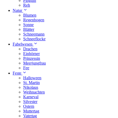
Pinguin
Reh
Natur
Blumen
Regenbogen
Sonne
Blätter
Schneemann
Schneeflocke
Fabelwesen
Drachen
Einhörner
Prinzessin
Meerjungfrau
Fee
Feste
Halloween
St. Martin
Nikolaus
Weihnachten
Karneval
Silvester
Ostern
Muttertag
Vatertag