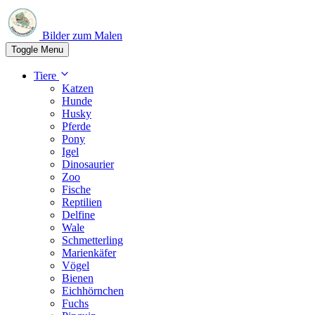
Bilder zum Malen
Toggle Menu
Tiere
Katzen
Hunde
Husky
Pferde
Pony
Igel
Dinosaurier
Zoo
Fische
Reptilien
Delfine
Wale
Schmetterling
Marienkäfer
Vögel
Bienen
Eichhörnchen
Fuchs