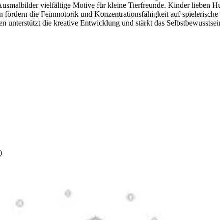
usmalbilder vielfältige Motive für kleine Tierfreunde. Kinder lieben 
 fördern die Feinmotorik und Konzentrationsfähigkeit auf spielerisch
nterstützt die kreative Entwicklung und stärkt das Selbstbewusstsein 
n-Koordination und bereitet optimal auf das Schreibenlernen vor. Lade
liebtesten Vierbeinern!
)