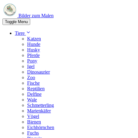
Bilder zum Malen
Toggle Menu
Tiere
Katzen
Hunde
Husky
Pferde
Pony
Igel
Dinosaurier
Zoo
Fische
Reptilien
Delfine
Wale
Schmetterling
Marienkäfer
Vögel
Bienen
Eichhörnchen
Fuchs