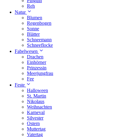
Pinguin
Reh
Natur
Blumen
Regenbogen
Sonne
Blätter
Schneemann
Schneeflocke
Fabelwesen
Drachen
Einhörner
Prinzessin
Meerjungfrau
Fee
Feste
Halloween
St. Martin
Nikolaus
Weihnachten
Karneval
Silvester
Ostern
Muttertag
Vatertag