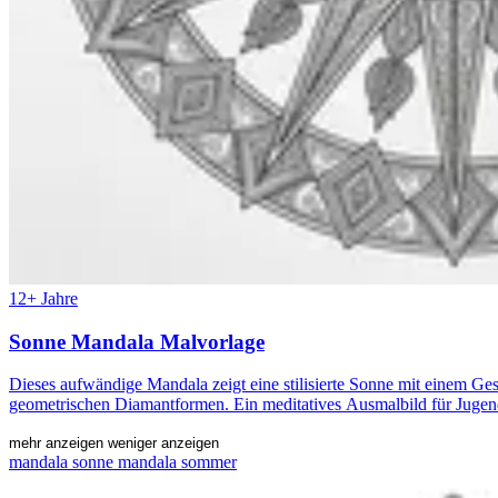
12+ Jahre
Sonne Mandala Malvorlage
Dieses aufwändige Mandala zeigt eine stilisierte Sonne mit einem G
geometrischen Diamantformen. Ein meditatives Ausmalbild für Jugen
mehr anzeigen
weniger anzeigen
mandala
sonne mandala
sommer