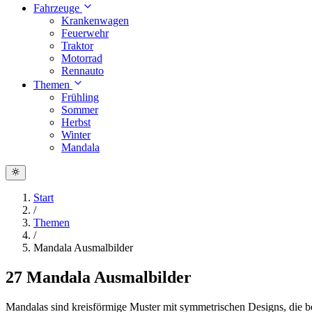
Fahrzeuge
Krankenwagen
Feuerwehr
Traktor
Motorrad
Rennauto
Themen
Frühling
Sommer
Herbst
Winter
Mandala
Start
/
Themen
/
Mandala Ausmalbilder
27 Mandala Ausmalbilder
Mandalas sind kreisförmige Muster mit symmetrischen Designs, die 