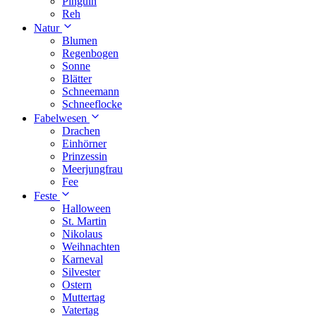
Pinguin
Reh
Natur
Blumen
Regenbogen
Sonne
Blätter
Schneemann
Schneeflocke
Fabelwesen
Drachen
Einhörner
Prinzessin
Meerjungfrau
Fee
Feste
Halloween
St. Martin
Nikolaus
Weihnachten
Karneval
Silvester
Ostern
Muttertag
Vatertag