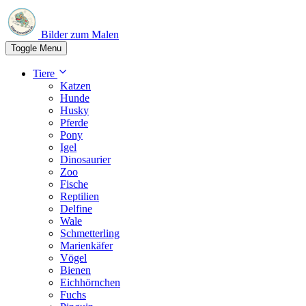
Bilder zum Malen
Toggle Menu
Tiere
Katzen
Hunde
Husky
Pferde
Pony
Igel
Dinosaurier
Zoo
Fische
Reptilien
Delfine
Wale
Schmetterling
Marienkäfer
Vögel
Bienen
Eichhörnchen
Fuchs