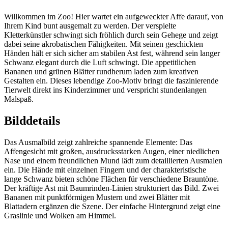
Willkommen im Zoo! Hier wartet ein aufgeweckter Affe darauf, von
Ihrem Kind bunt ausgemalt zu werden. Der verspielte
Kletterkünstler schwingt sich fröhlich durch sein Gehege und zeigt
dabei seine akrobatischen Fähigkeiten. Mit seinen geschickten
Händen hält er sich sicher am stabilen Ast fest, während sein langer
Schwanz elegant durch die Luft schwingt. Die appetitlichen
Bananen und grünen Blätter rundherum laden zum kreativen
Gestalten ein. Dieses lebendige Zoo-Motiv bringt die faszinierende
Tierwelt direkt ins Kinderzimmer und verspricht stundenlangen
Malspaß.
Bilddetails
Das Ausmalbild zeigt zahlreiche spannende Elemente: Das
Affengesicht mit großen, ausdrucksstarken Augen, einer niedlichen
Nase und einem freundlichen Mund lädt zum detaillierten Ausmalen
ein. Die Hände mit einzelnen Fingern und der charakteristische
lange Schwanz bieten schöne Flächen für verschiedene Brauntöne.
Der kräftige Ast mit Baumrinden-Linien strukturiert das Bild. Zwei
Bananen mit punktförmigen Mustern und zwei Blätter mit
Blattadern ergänzen die Szene. Der einfache Hintergrund zeigt eine
Graslinie und Wolken am Himmel.