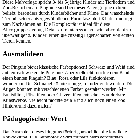
Diese Malvorlage spricht 3- bis 5-jährige Kinder mit Tierliedern und
Zoo-Besuchen an. Pinguine sind bei dieser Altersgruppe extrem
beliebt, besonders durch Kinderbücher und Filme. Das watschelnde
Tier mit seiner außergewöhnlichen Form fasziniert Kinder und regt
zum Nachahmen an. Die Komplexität ist ideal für diese
Altersgruppe - genug Details, um interessant zu sein, aber nicht zu
überwältigend. Kinder lernen gleichzeitig Eigenschaften von echten
Tieren kennen.
Ausmalideen
Der Pinguin bietet klassische Farboptionen! Schwarz und Weiß sind
authentisch wie echte Pinguine. Aber vielleicht möchte dein Kind
einen bunten Pinguin? Blau, Rosa oder Lila funktionieren
wunderbar. Der Schnabel könnte orange, rot oder gelb werden. Die
Augen könnten mit verschiedenen Farben gestaltet werden. Mit
Buntstiften, Filzstiften oder Glitzerstiften entstehen wunderbare
Kunstwerke. Vielleicht möchte dein Kind auch noch einen Zoo-
Hintergrund dazu malen?
Pädagogischer Wert
Das Ausmalen dieses Pinguins fördert ganzheitlich die kindliche
Entwicklung. Die Feinmotorik wird trainiert beim sorgfältigen