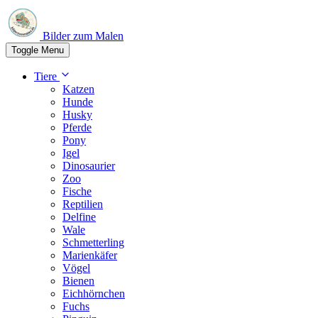
Bilder zum Malen
Toggle Menu
Tiere
Katzen
Hunde
Husky
Pferde
Pony
Igel
Dinosaurier
Zoo
Fische
Reptilien
Delfine
Wale
Schmetterling
Marienkäfer
Vögel
Bienen
Eichhörnchen
Fuchs