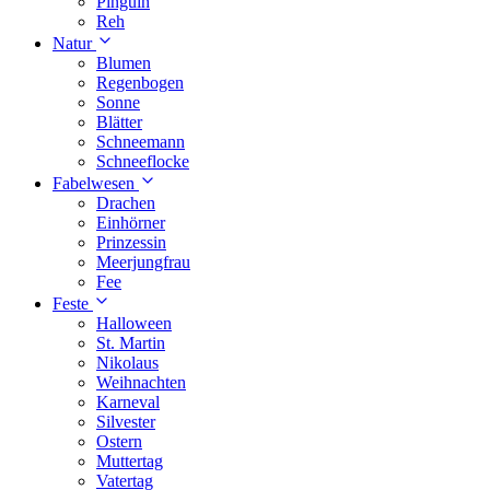
Pinguin
Reh
Natur
Blumen
Regenbogen
Sonne
Blätter
Schneemann
Schneeflocke
Fabelwesen
Drachen
Einhörner
Prinzessin
Meerjungfrau
Fee
Feste
Halloween
St. Martin
Nikolaus
Weihnachten
Karneval
Silvester
Ostern
Muttertag
Vatertag