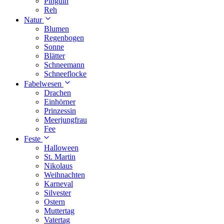
Pinguin
Reh
Natur
Blumen
Regenbogen
Sonne
Blätter
Schneemann
Schneeflocke
Fabelwesen
Drachen
Einhörner
Prinzessin
Meerjungfrau
Fee
Feste
Halloween
St. Martin
Nikolaus
Weihnachten
Karneval
Silvester
Ostern
Muttertag
Vatertag