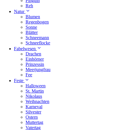
Pinguin
Reh
Natur
Blumen
Regenbogen
Sonne
Blätter
Schneemann
Schneeflocke
Fabelwesen
Drachen
Einhörner
Prinzessin
Meerjungfrau
Fee
Feste
Halloween
St. Martin
Nikolaus
Weihnachten
Karneval
Silvester
Ostern
Muttertag
Vatertag