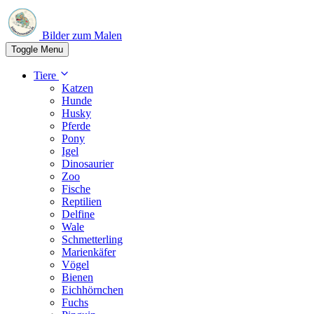
Bilder zum Malen
Toggle Menu
Tiere
Katzen
Hunde
Husky
Pferde
Pony
Igel
Dinosaurier
Zoo
Fische
Reptilien
Delfine
Wale
Schmetterling
Marienkäfer
Vögel
Bienen
Eichhörnchen
Fuchs