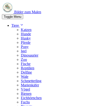
Bilder zum Malen
Toggle Menu
Tiere
Katzen
Hunde
Husky
Pferde
Pony
Igel
Dinosaurier
Zoo
Fische
Reptilien
Delfine
Wale
Schmetterling
Marienkäfer
Vögel
Bienen
Eichhörnchen
Fuchs