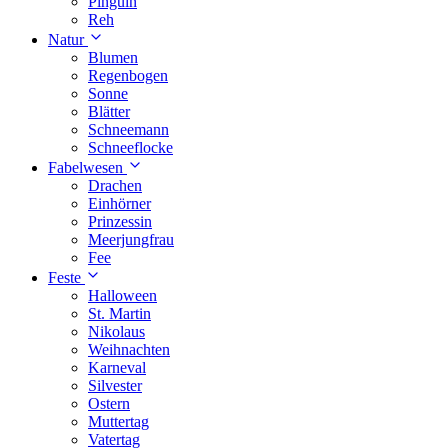
Pinguin
Reh
Natur
Blumen
Regenbogen
Sonne
Blätter
Schneemann
Schneeflocke
Fabelwesen
Drachen
Einhörner
Prinzessin
Meerjungfrau
Fee
Feste
Halloween
St. Martin
Nikolaus
Weihnachten
Karneval
Silvester
Ostern
Muttertag
Vatertag