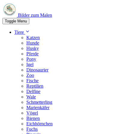
Bilder zum Malen
Toggle Menu
Tiere
Katzen
Hunde
Husky
Pferde
Pony
Igel
Dinosaurier
Zoo
Fische
Reptilien
Delfine
Wale
Schmetterling
Marienkäfer
Vögel
Bienen
Eichhörnchen
Fuchs