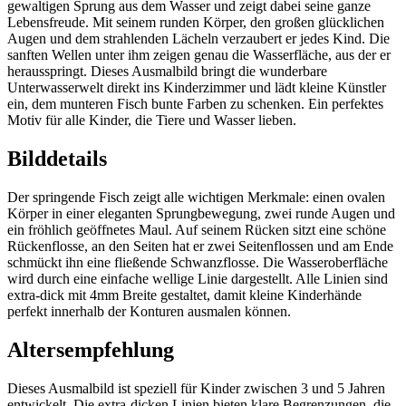
gewaltigen Sprung aus dem Wasser und zeigt dabei seine ganze
Lebensfreude. Mit seinem runden Körper, den großen glücklichen
Augen und dem strahlenden Lächeln verzaubert er jedes Kind. Die
sanften Wellen unter ihm zeigen genau die Wasserfläche, aus der er
herausspringt. Dieses Ausmalbild bringt die wunderbare
Unterwasserwelt direkt ins Kinderzimmer und lädt kleine Künstler
ein, dem munteren Fisch bunte Farben zu schenken. Ein perfektes
Motiv für alle Kinder, die Tiere und Wasser lieben.
Bilddetails
Der springende Fisch zeigt alle wichtigen Merkmale: einen ovalen
Körper in einer eleganten Sprungbewegung, zwei runde Augen und
ein fröhlich geöffnetes Maul. Auf seinem Rücken sitzt eine schöne
Rückenflosse, an den Seiten hat er zwei Seitenflossen und am Ende
schmückt ihn eine fließende Schwanzflosse. Die Wasseroberfläche
wird durch eine einfache wellige Linie dargestellt. Alle Linien sind
extra-dick mit 4mm Breite gestaltet, damit kleine Kinderhände
perfekt innerhalb der Konturen ausmalen können.
Altersempfehlung
Dieses Ausmalbild ist speziell für Kinder zwischen 3 und 5 Jahren
entwickelt. Die extra-dicken Linien bieten klare Begrenzungen, die