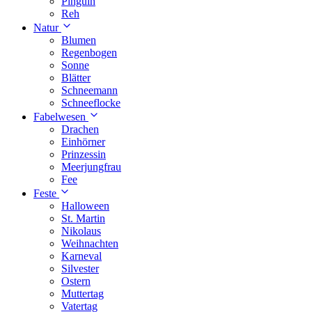
Pinguin
Reh
Natur
Blumen
Regenbogen
Sonne
Blätter
Schneemann
Schneeflocke
Fabelwesen
Drachen
Einhörner
Prinzessin
Meerjungfrau
Fee
Feste
Halloween
St. Martin
Nikolaus
Weihnachten
Karneval
Silvester
Ostern
Muttertag
Vatertag