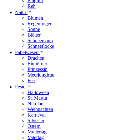
Pinguin
Reh
Natur
Blumen
Regenbogen
Sonne
Blätter
Schneemann
Schneeflocke
Fabelwesen
Drachen
Einhörner
Prinzessin
Meerjungfrau
Fee
Feste
Halloween
St. Martin
Nikolaus
Weihnachten
Karneval
Silvester
Ostern
Muttertag
Vatertag