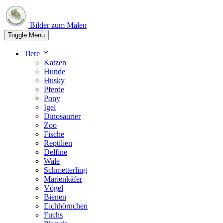
Bilder zum Malen
Toggle Menu
Tiere
Katzen
Hunde
Husky
Pferde
Pony
Igel
Dinosaurier
Zoo
Fische
Reptilien
Delfine
Wale
Schmetterling
Marienkäfer
Vögel
Bienen
Eichhörnchen
Fuchs