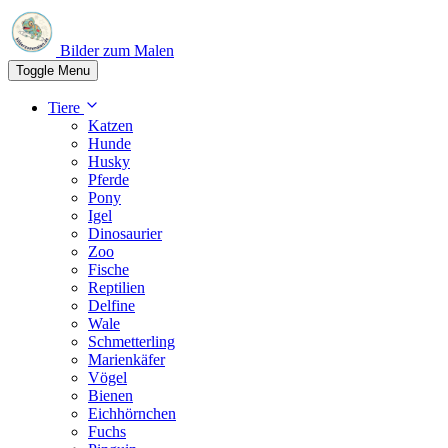
Bilder zum Malen
Toggle Menu
Tiere
Katzen
Hunde
Husky
Pferde
Pony
Igel
Dinosaurier
Zoo
Fische
Reptilien
Delfine
Wale
Schmetterling
Marienkäfer
Vögel
Bienen
Eichhörnchen
Fuchs