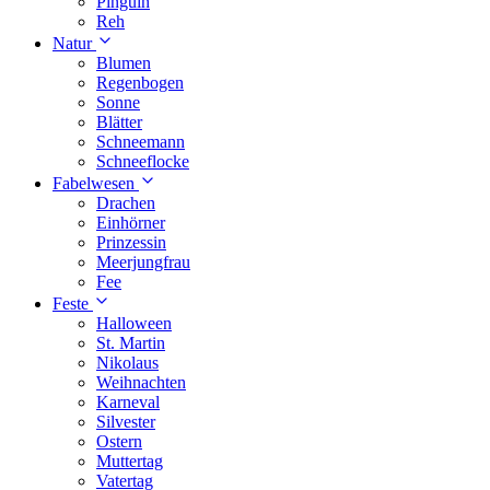
Pinguin
Reh
Natur
Blumen
Regenbogen
Sonne
Blätter
Schneemann
Schneeflocke
Fabelwesen
Drachen
Einhörner
Prinzessin
Meerjungfrau
Fee
Feste
Halloween
St. Martin
Nikolaus
Weihnachten
Karneval
Silvester
Ostern
Muttertag
Vatertag