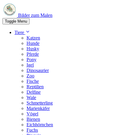
Bilder zum Malen
Toggle Menu
Tiere
Katzen
Hunde
Husky
Pferde
Pony
Igel
Dinosaurier
Zoo
Fische
Reptilien
Delfine
Wale
Schmetterling
Marienkäfer
Vögel
Bienen
Eichhörnchen
Fuchs