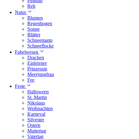
Pinguin
Reh
Natur
Blumen
Regenbogen
Sonne
Blätter
Schneemann
Schneeflocke
Fabelwesen
Drachen
Einhörner
Prinzessin
Meerjungfrau
Fee
Feste
Halloween
St. Martin
Nikolaus
Weihnachten
Karneval
Silvester
Ostern
Muttertag
Vatertag