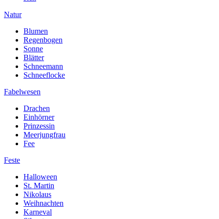
Natur
Blumen
Regenbogen
Sonne
Blätter
Schneemann
Schneeflocke
Fabelwesen
Drachen
Einhörner
Prinzessin
Meerjungfrau
Fee
Feste
Halloween
St. Martin
Nikolaus
Weihnachten
Karneval