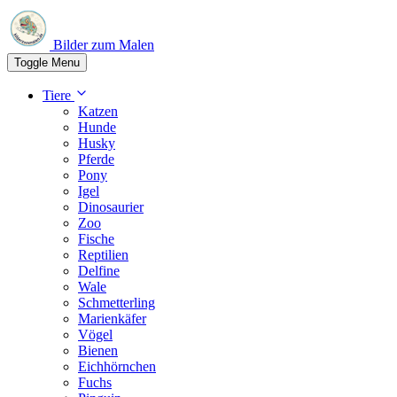
Bilder zum Malen
Toggle Menu
Tiere
Katzen
Hunde
Husky
Pferde
Pony
Igel
Dinosaurier
Zoo
Fische
Reptilien
Delfine
Wale
Schmetterling
Marienkäfer
Vögel
Bienen
Eichhörnchen
Fuchs