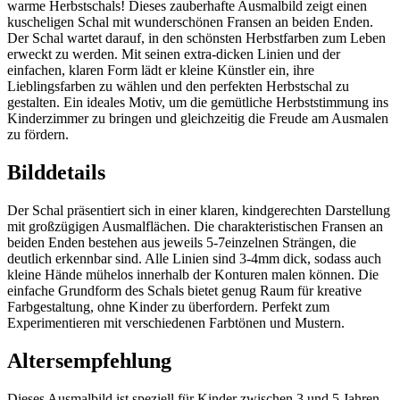
warme Herbstschals! Dieses zauberhafte Ausmalbild zeigt einen
kuscheligen Schal mit wunderschönen Fransen an beiden Enden.
Der Schal wartet darauf, in den schönsten Herbstfarben zum Leben
erweckt zu werden. Mit seinen extra-dicken Linien und der
einfachen, klaren Form lädt er kleine Künstler ein, ihre
Lieblingsfarben zu wählen und den perfekten Herbstschal zu
gestalten. Ein ideales Motiv, um die gemütliche Herbststimmung ins
Kinderzimmer zu bringen und gleichzeitig die Freude am Ausmalen
zu fördern.
Bilddetails
Der Schal präsentiert sich in einer klaren, kindgerechten Darstellung
mit großzügigen Ausmalflächen. Die charakteristischen Fransen an
beiden Enden bestehen aus jeweils 5-7einzelnen Strängen, die
deutlich erkennbar sind. Alle Linien sind 3-4mm dick, sodass auch
kleine Hände mühelos innerhalb der Konturen malen können. Die
einfache Grundform des Schals bietet genug Raum für kreative
Farbgestaltung, ohne Kinder zu überfordern. Perfekt zum
Experimentieren mit verschiedenen Farbtönen und Mustern.
Altersempfehlung
Dieses Ausmalbild ist speziell für Kinder zwischen 3 und 5 Jahren