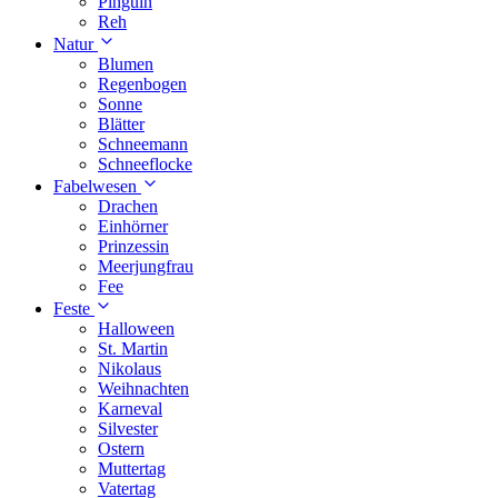
Pinguin
Reh
Natur
Blumen
Regenbogen
Sonne
Blätter
Schneemann
Schneeflocke
Fabelwesen
Drachen
Einhörner
Prinzessin
Meerjungfrau
Fee
Feste
Halloween
St. Martin
Nikolaus
Weihnachten
Karneval
Silvester
Ostern
Muttertag
Vatertag