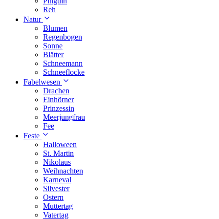
Pinguin
Reh
Natur
Blumen
Regenbogen
Sonne
Blätter
Schneemann
Schneeflocke
Fabelwesen
Drachen
Einhörner
Prinzessin
Meerjungfrau
Fee
Feste
Halloween
St. Martin
Nikolaus
Weihnachten
Karneval
Silvester
Ostern
Muttertag
Vatertag