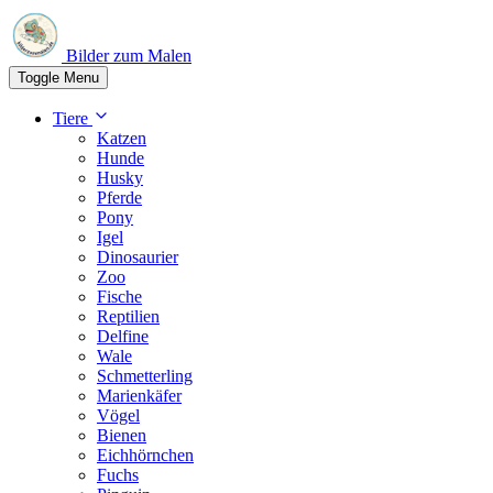
Bilder zum Malen
Toggle Menu
Tiere
Katzen
Hunde
Husky
Pferde
Pony
Igel
Dinosaurier
Zoo
Fische
Reptilien
Delfine
Wale
Schmetterling
Marienkäfer
Vögel
Bienen
Eichhörnchen
Fuchs