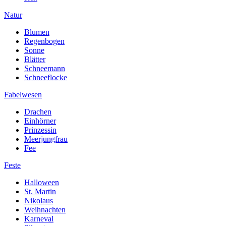
Natur
Blumen
Regenbogen
Sonne
Blätter
Schneemann
Schneeflocke
Fabelwesen
Drachen
Einhörner
Prinzessin
Meerjungfrau
Fee
Feste
Halloween
St. Martin
Nikolaus
Weihnachten
Karneval