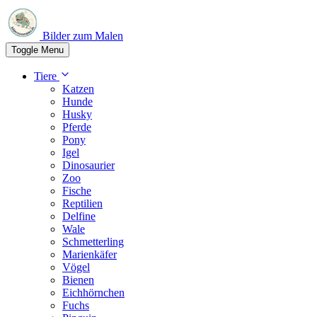
Bilder zum Malen
Toggle Menu
Tiere
Katzen
Hunde
Husky
Pferde
Pony
Igel
Dinosaurier
Zoo
Fische
Reptilien
Delfine
Wale
Schmetterling
Marienkäfer
Vögel
Bienen
Eichhörnchen
Fuchs