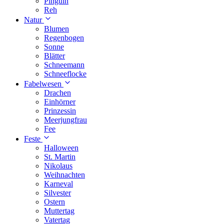
Pinguin
Reh
Natur
Blumen
Regenbogen
Sonne
Blätter
Schneemann
Schneeflocke
Fabelwesen
Drachen
Einhörner
Prinzessin
Meerjungfrau
Fee
Feste
Halloween
St. Martin
Nikolaus
Weihnachten
Karneval
Silvester
Ostern
Muttertag
Vatertag