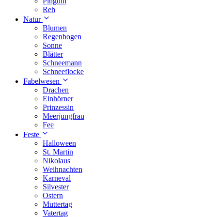
Pinguin
Reh
Natur
Blumen
Regenbogen
Sonne
Blätter
Schneemann
Schneeflocke
Fabelwesen
Drachen
Einhörner
Prinzessin
Meerjungfrau
Fee
Feste
Halloween
St. Martin
Nikolaus
Weihnachten
Karneval
Silvester
Ostern
Muttertag
Vatertag