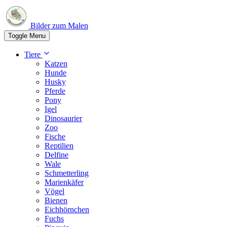
Bilder zum Malen
Toggle Menu
Tiere
Katzen
Hunde
Husky
Pferde
Pony
Igel
Dinosaurier
Zoo
Fische
Reptilien
Delfine
Wale
Schmetterling
Marienkäfer
Vögel
Bienen
Eichhörnchen
Fuchs