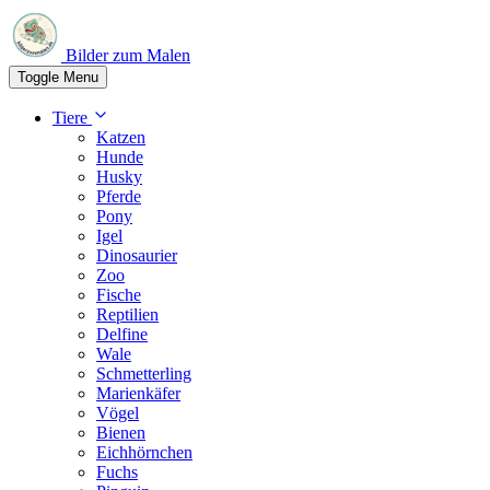
Bilder zum Malen
Toggle Menu
Tiere
Katzen
Hunde
Husky
Pferde
Pony
Igel
Dinosaurier
Zoo
Fische
Reptilien
Delfine
Wale
Schmetterling
Marienkäfer
Vögel
Bienen
Eichhörnchen
Fuchs