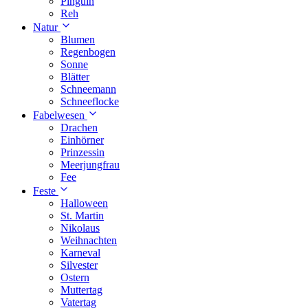
Pinguin
Reh
Natur
Blumen
Regenbogen
Sonne
Blätter
Schneemann
Schneeflocke
Fabelwesen
Drachen
Einhörner
Prinzessin
Meerjungfrau
Fee
Feste
Halloween
St. Martin
Nikolaus
Weihnachten
Karneval
Silvester
Ostern
Muttertag
Vatertag