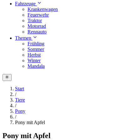
Fahrzeuge
Krankenwagen
Feuerwehr
Traktor
Motorrad
Rennauto
Themen
Frühling
Sommer
Herbst
Winter
Mandala
Start
/
Tiere
/
Pony
/
Pony mit Apfel
Pony mit Apfel