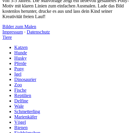
von 3-5 Jahren. Die Malvorlage zeigt ein liebevoll gestaltetes Pony-
Motiv mit klaren Linien zum einfachen Ausmalen. Lade das Bild
kostenlos herunter, drucke es aus und lass dein Kind seiner
Kreativität freien Lauf!
Bilder zum Malen
Impressum
·
Datenschutz
Tiere
Katzen
Hunde
Husky
Pferde
Pony
Igel
Dinosaurier
Zoo
Fische
Reptilien
Delfine
Wale
Schmetterling
Marienkäfer
Vögel
Bienen
Eichhörnchen