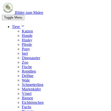
Bilder zum Malen
Toggle Menu
Tiere
Katzen
Hunde
Husky
Pferde
Pony
Igel
Dinosaurier
Zoo
Fische
Reptilien
Delfine
Wale
Schmetterling
Marienkäfer
Vögel
Bienen
Eichhörnchen
Fuchs