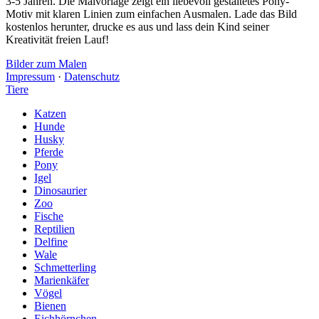
3-5 Jahren. Die Malvorlage zeigt ein liebevoll gestaltetes Pony-
Motiv mit klaren Linien zum einfachen Ausmalen. Lade das Bild
kostenlos herunter, drucke es aus und lass dein Kind seiner
Kreativität freien Lauf!
Bilder zum Malen
Impressum
·
Datenschutz
Tiere
Katzen
Hunde
Husky
Pferde
Pony
Igel
Dinosaurier
Zoo
Fische
Reptilien
Delfine
Wale
Schmetterling
Marienkäfer
Vögel
Bienen
Eichhörnchen