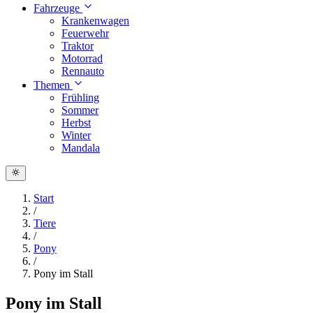
Fahrzeuge
Krankenwagen
Feuerwehr
Traktor
Motorrad
Rennauto
Themen
Frühling
Sommer
Herbst
Winter
Mandala
Start
/
Tiere
/
Pony
/
Pony im Stall
Pony im Stall