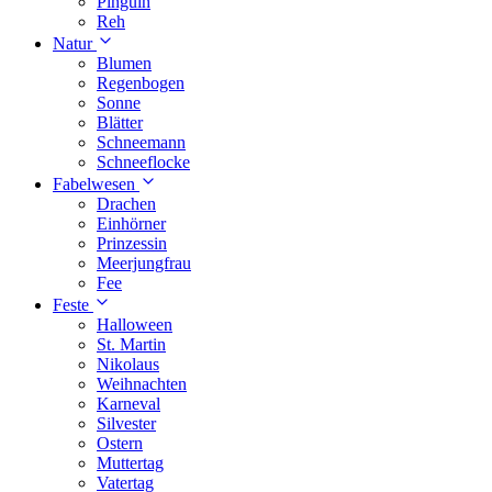
Pinguin
Reh
Natur
Blumen
Regenbogen
Sonne
Blätter
Schneemann
Schneeflocke
Fabelwesen
Drachen
Einhörner
Prinzessin
Meerjungfrau
Fee
Feste
Halloween
St. Martin
Nikolaus
Weihnachten
Karneval
Silvester
Ostern
Muttertag
Vatertag