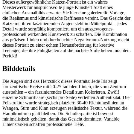
Dieses außergewöhnliche Katzen-Portrait ist ein wahres
Meisterwerk für anspruchsvolle junge Künstler! Statt eines
einfachen Ausmalbilds erwartet Sie hier eine galeriereife Vorlage,
die Realismus und künstlerische Raffinesse vereint. Das Gesicht der
Katze mit ihren faszinierenden Augen steht im Mittelpunkt – jedes
Detail wurde sorgfältig komponiert, um ein ausgewogenes,
professionell wirkendes Kunstwerk zu schaffen. Die Kombination
aus präzisen Linien und durchdachter Negativraum-Nutzung macht
dieses Portrait zu einer echten Herausforderung für kreative
Teenager, die ihre Fähigkeiten auf die nächste Stufe heben möchten.
Perfekt!
Bilddetails
Die Augen sind das Herzstück dieses Portraits: Jede Iris zeigt
konzentrische Kreise mit 20-25 radialen Linien, die vom Zentrum
ausstrahlen – ein faszinierendes Detail zum Kolorieren. Zwölf
einzelne Schnurrhaare (sechs pro Seite) verleihen Authentizität. Die
Fellstruktur wurde strategisch platziert: 30-40 Richtungslinien an
Wangen, Stirn und Kinn erzeugen realistische Textur, während die
Hauptkonturen glatt bleiben. Die Schulterpartie ist bewusst
minimalistisch gehalten, damit das Gesicht dominiert. Variable
Linienstärken schaffen professionelle Tiefe.