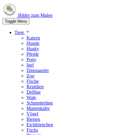
Bilder zum Malen
Toggle Menu
Tiere
Katzen
Hunde
Husky
Pferde
Pony
Igel
Dinosaurier
Zoo
Fische
Reptilien
Delfine
Wale
Schmetterling
Marienkäfer
Vögel
Bienen
Eichhörnchen
Fuchs