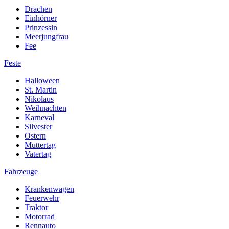
Drachen
Einhörner
Prinzessin
Meerjungfrau
Fee
Feste
Halloween
St. Martin
Nikolaus
Weihnachten
Karneval
Silvester
Ostern
Muttertag
Vatertag
Fahrzeuge
Krankenwagen
Feuerwehr
Traktor
Motorrad
Rennauto