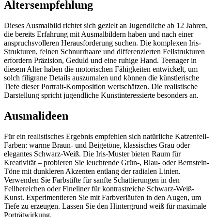
Altersempfehlung
Dieses Ausmalbild richtet sich gezielt an Jugendliche ab 12 Jahren,
die bereits Erfahrung mit Ausmalbildern haben und nach einer
anspruchsvolleren Herausforderung suchen. Die komplexen Iris-
Strukturen, feinen Schnurrhaare und differenzierten Fellstrukturen
erfordern Präzision, Geduld und eine ruhige Hand. Teenager in
diesem Alter haben die motorischen Fähigkeiten entwickelt, um
solch filigrane Details auszumalen und können die künstlerische
Tiefe dieser Portrait-Komposition wertschätzen. Die realistische
Darstellung spricht jugendliche Kunstinteressierte besonders an.
Ausmalideen
Für ein realistisches Ergebnis empfehlen sich natürliche Katzenfell-
Farben: warme Braun- und Beigetöne, klassisches Grau oder
elegantes Schwarz-Weiß. Die Iris-Muster bieten Raum für
Kreativität – probieren Sie leuchtende Grün-, Blau- oder Bernstein-
Töne mit dunkleren Akzenten entlang der radialen Linien.
Verwenden Sie Farbstifte für sanfte Schattierungen in den
Fellbereichen oder Fineliner für kontrastreiche Schwarz-Weiß-
Kunst. Experimentieren Sie mit Farbverläufen in den Augen, um
Tiefe zu erzeugen. Lassen Sie den Hintergrund weiß für maximale
Porträtwirkung.