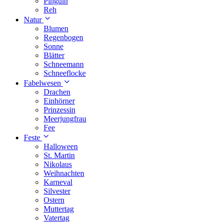
Pinguin
Reh
Natur
Blumen
Regenbogen
Sonne
Blätter
Schneemann
Schneeflocke
Fabelwesen
Drachen
Einhörner
Prinzessin
Meerjungfrau
Fee
Feste
Halloween
St. Martin
Nikolaus
Weihnachten
Karneval
Silvester
Ostern
Muttertag
Vatertag