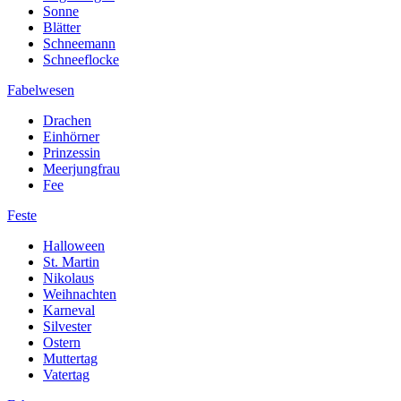
Sonne
Blätter
Schneemann
Schneeflocke
Fabelwesen
Drachen
Einhörner
Prinzessin
Meerjungfrau
Fee
Feste
Halloween
St. Martin
Nikolaus
Weihnachten
Karneval
Silvester
Ostern
Muttertag
Vatertag