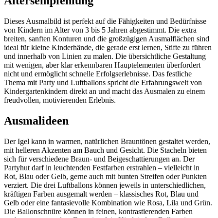
Altersempfehlung
Dieses Ausmalbild ist perfekt auf die Fähigkeiten und Bedürfnisse
von Kindern im Alter von 3 bis 5 Jahren abgestimmt. Die extra
breiten, sanften Konturen und die großzügigen Ausmalflächen sind
ideal für kleine Kinderhände, die gerade erst lernen, Stifte zu führen
und innerhalb von Linien zu malen. Die übersichtliche Gestaltung
mit wenigen, aber klar erkennbaren Hauptelementen überfordert
nicht und ermöglicht schnelle Erfolgserlebnisse. Das festliche
Thema mit Party und Luftballons spricht die Erfahrungswelt von
Kindergartenkindern direkt an und macht das Ausmalen zu einem
freudvollen, motivierenden Erlebnis.
Ausmalideen
Der Igel kann in warmen, natürlichen Brauntönen gestaltet werden,
mit helleren Akzenten am Bauch und Gesicht. Die Stacheln bieten
sich für verschiedene Braun- und Beigeschattierungen an. Der
Partyhut darf in leuchtenden Festfarben erstrahlen – vielleicht in
Rot, Blau oder Gelb, gerne auch mit bunten Streifen oder Punkten
verziert. Die drei Luftballons können jeweils in unterschiedlichen,
kräftigen Farben ausgemalt werden – klassisches Rot, Blau und
Gelb oder eine fantasievolle Kombination wie Rosa, Lila und Grün.
Die Ballonschnüre können in feinen, kontrastierenden Farben