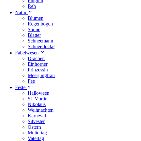
Pinguin
Reh
Natur
Blumen
Regenbogen
Sonne
Blätter
Schneemann
Schneeflocke
Fabelwesen
Drachen
Einhörner
Prinzessin
Meerjungfrau
Fee
Feste
Halloween
St. Martin
Nikolaus
Weihnachten
Karneval
Silvester
Ostern
Muttertag
Vatertag