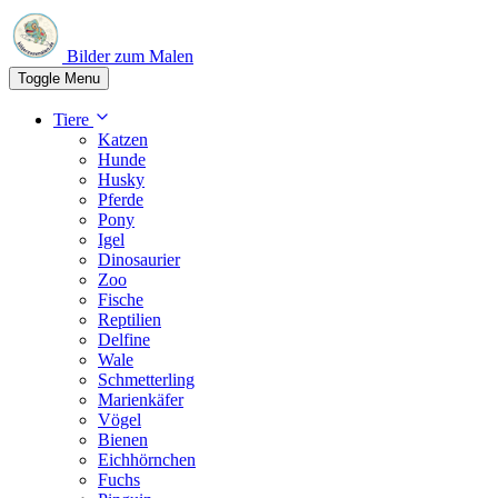
Bilder zum Malen
Toggle Menu
Tiere
Katzen
Hunde
Husky
Pferde
Pony
Igel
Dinosaurier
Zoo
Fische
Reptilien
Delfine
Wale
Schmetterling
Marienkäfer
Vögel
Bienen
Eichhörnchen
Fuchs