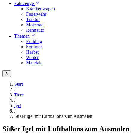
Fahrzeuge
Krankenwagen
Feuerwehr
Traktor
Motorrad
Rennauto
Themen
Frühling
Sommer
Herbst
Winter
Mandala
Start
/
Tiere
/
Igel
/
Süßer Igel mit Luftballons zum Ausmalen
Süßer Igel mit Luftballons zum Ausmalen