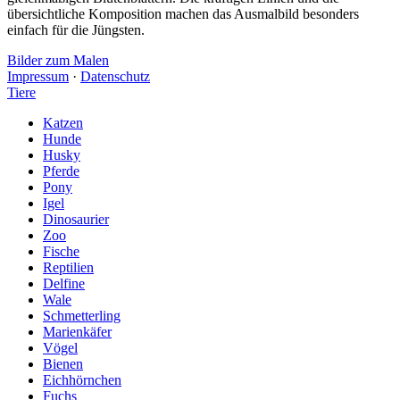
übersichtliche Komposition machen das Ausmalbild besonders
einfach für die Jüngsten.
Bilder zum Malen
Impressum
·
Datenschutz
Tiere
Katzen
Hunde
Husky
Pferde
Pony
Igel
Dinosaurier
Zoo
Fische
Reptilien
Delfine
Wale
Schmetterling
Marienkäfer
Vögel
Bienen
Eichhörnchen
Fuchs