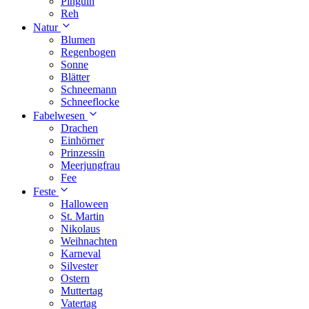
Pinguin
Reh
Natur
Blumen
Regenbogen
Sonne
Blätter
Schneemann
Schneeflocke
Fabelwesen
Drachen
Einhörner
Prinzessin
Meerjungfrau
Fee
Feste
Halloween
St. Martin
Nikolaus
Weihnachten
Karneval
Silvester
Ostern
Muttertag
Vatertag