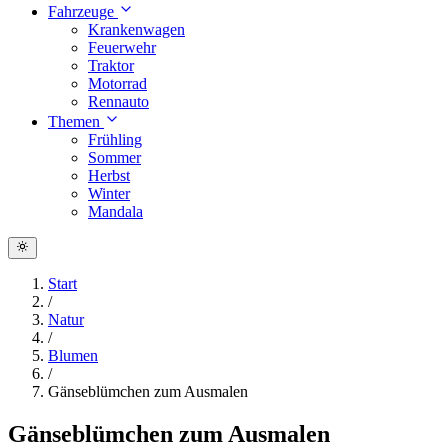
Fahrzeuge
Krankenwagen
Feuerwehr
Traktor
Motorrad
Rennauto
Themen
Frühling
Sommer
Herbst
Winter
Mandala
Start
/
Natur
/
Blumen
/
Gänseblümchen zum Ausmalen
Gänseblümchen zum Ausmalen