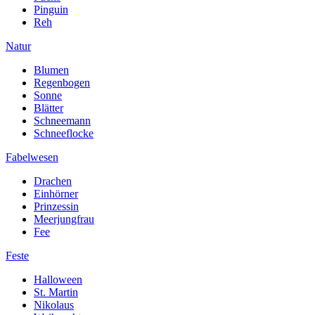
Pinguin
Reh
Natur
Blumen
Regenbogen
Sonne
Blätter
Schneemann
Schneeflocke
Fabelwesen
Drachen
Einhörner
Prinzessin
Meerjungfrau
Fee
Feste
Halloween
St. Martin
Nikolaus