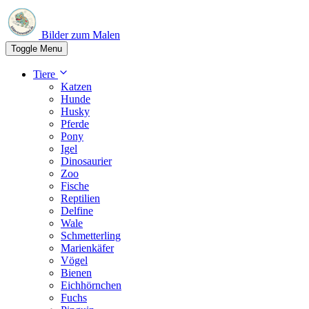
Bilder zum Malen
Toggle Menu
Tiere
Katzen
Hunde
Husky
Pferde
Pony
Igel
Dinosaurier
Zoo
Fische
Reptilien
Delfine
Wale
Schmetterling
Marienkäfer
Vögel
Bienen
Eichhörnchen
Fuchs