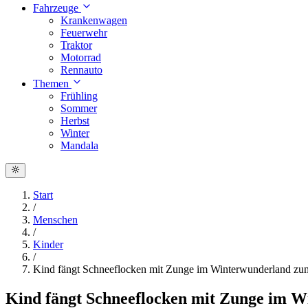
Fahrzeuge
Krankenwagen
Feuerwehr
Traktor
Motorrad
Rennauto
Themen
Frühling
Sommer
Herbst
Winter
Mandala
Start
/
Menschen
/
Kinder
/
Kind fängt Schneeflocken mit Zunge im Winterwunderland z
Kind fängt Schneeflocken mit Zunge im 