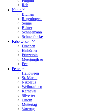
Pinguin
Reh
Natur
Blumen
Regenbogen
Sonne
Blätter
Schneemann
Schneeflocke
Fabelwesen
Drachen
Einhörner
Prinzessin
Meerjungfrau
Fee
Feste
Halloween
St. Martin
Nikolaus
Weihnachten
Karneval
Silvester
Ostern
Muttertag
Vatertag