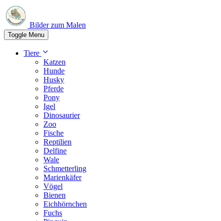
Bilder zum Malen
Toggle Menu
Tiere
Katzen
Hunde
Husky
Pferde
Pony
Igel
Dinosaurier
Zoo
Fische
Reptilien
Delfine
Wale
Schmetterling
Marienkäfer
Vögel
Bienen
Eichhörnchen
Fuchs