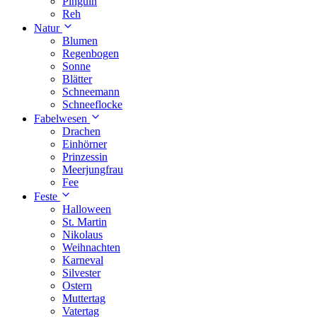
Pinguin
Reh
Natur
Blumen
Regenbogen
Sonne
Blätter
Schneemann
Schneeflocke
Fabelwesen
Drachen
Einhörner
Prinzessin
Meerjungfrau
Fee
Feste
Halloween
St. Martin
Nikolaus
Weihnachten
Karneval
Silvester
Ostern
Muttertag
Vatertag