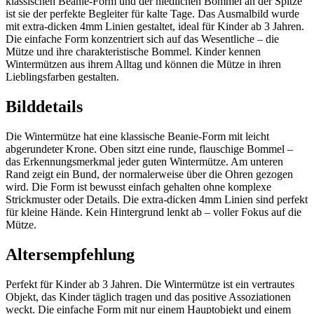
klassischen Beanie-Form und der niedlichen Bommel an der Spitze
ist sie der perfekte Begleiter für kalte Tage. Das Ausmalbild wurde
mit extra-dicken 4mm Linien gestaltet, ideal für Kinder ab 3 Jahren.
Die einfache Form konzentriert sich auf das Wesentliche – die
Mütze und ihre charakteristische Bommel. Kinder kennen
Wintermützen aus ihrem Alltag und können die Mütze in ihren
Lieblingsfarben gestalten.
Bilddetails
Die Wintermütze hat eine klassische Beanie-Form mit leicht
abgerundeter Krone. Oben sitzt eine runde, flauschige Bommel –
das Erkennungsmerkmal jeder guten Wintermütze. Am unteren
Rand zeigt ein Bund, der normalerweise über die Ohren gezogen
wird. Die Form ist bewusst einfach gehalten ohne komplexe
Strickmuster oder Details. Die extra-dicken 4mm Linien sind perfekt
für kleine Hände. Kein Hintergrund lenkt ab – voller Fokus auf die
Mütze.
Altersempfehlung
Perfekt für Kinder ab 3 Jahren. Die Wintermütze ist ein vertrautes
Objekt, das Kinder täglich tragen und das positive Assoziationen
weckt. Die einfache Form mit nur einem Hauptobjekt und einem