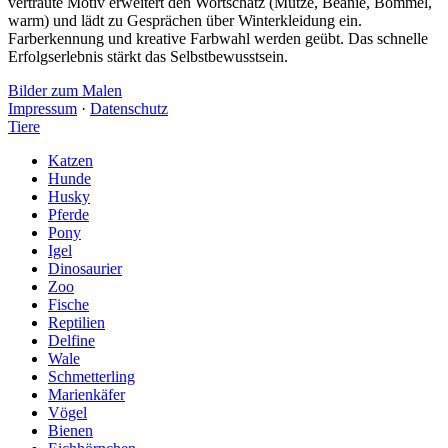
vertraute Motiv erweitert den Wortschatz (Mütze, Beanie, Bommel,
warm) und lädt zu Gesprächen über Winterkleidung ein.
Farberkennung und kreative Farbwahl werden geübt. Das schnelle
Erfolgserlebnis stärkt das Selbstbewusstsein.
Bilder zum Malen
Impressum
·
Datenschutz
Tiere
Katzen
Hunde
Husky
Pferde
Pony
Igel
Dinosaurier
Zoo
Fische
Reptilien
Delfine
Wale
Schmetterling
Marienkäfer
Vögel
Bienen