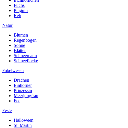
Eichhörnchen
Fuchs
Pinguin
Reh
Natur
Blumen
Regenbogen
Sonne
Blätter
Schneemann
Schneeflocke
Fabelwesen
Drachen
Einhörner
Prinzessin
Meerjungfrau
Fee
Feste
Halloween
St. Martin