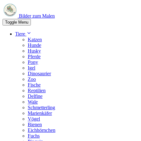
Bilder zum Malen
Toggle Menu
Tiere
Katzen
Hunde
Husky
Pferde
Pony
Igel
Dinosaurier
Zoo
Fische
Reptilien
Delfine
Wale
Schmetterling
Marienkäfer
Vögel
Bienen
Eichhörnchen
Fuchs