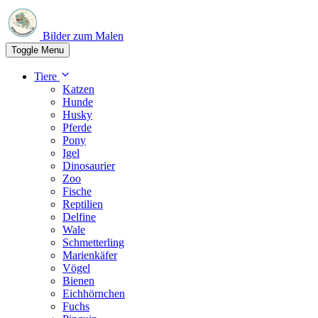
Bilder zum Malen
Toggle Menu
Tiere
Katzen
Hunde
Husky
Pferde
Pony
Igel
Dinosaurier
Zoo
Fische
Reptilien
Delfine
Wale
Schmetterling
Marienkäfer
Vögel
Bienen
Eichhörnchen
Fuchs