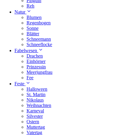
Pinguin
Reh
Natur
Blumen
Regenbogen
Sonne
Blätter
Schneemann
Schneeflocke
Fabelwesen
Drachen
Einhörner
Prinzessin
Meerjungfrau
Fee
Feste
Halloween
St. Martin
Nikolaus
Weihnachten
Karneval
Silvester
Ostern
Muttertag
Vatertag