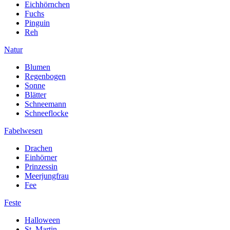
Eichhörnchen
Fuchs
Pinguin
Reh
Natur
Blumen
Regenbogen
Sonne
Blätter
Schneemann
Schneeflocke
Fabelwesen
Drachen
Einhörner
Prinzessin
Meerjungfrau
Fee
Feste
Halloween
St. Martin