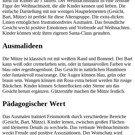
Ideal für Kinder ab 3 Jahren. Der Weihnachtsmann ist eine zentrale
Figur der Weihnachtszeit, die alle Kinder kennen und lieben. Die
einfache Darstellung mit nur wenigen Hauptelementen (Gesicht,
Bart, Mütze) ist perfekt für diese Altersgruppe. Die extra-dicken
Linien ermöglichen frustrationsfreies Ausmalen. Das freundliche
Gesicht weckt positive Emotionen und Vorfreude auf Weihnachten.
Kinder können stolz ihren eigenen Santa-Claus gestalten.
Ausmalideen
Die Mütze ist klassisch rot mit weißem Rand und Bommel. Der Bart
kann weiß oder cremefarben sein, oder in fantasievollen Farben wie
blau oder regenbogenbunt. Das Gesicht in natürlichen Hauttönen
oder fantasievoll rosa/orange. Die Augen können blau, grün oder
braun sein. Wangen können mit Rosa extra betont werden für rosige
Bäckchen. Kinder können Schneeflocken oder Sterne um das
Gesicht herum ergänzen. Glitzerstifte machen die Mütze festlich.
Pädagogischer Wert
Das Ausmalen trainiert Feinmotorik durch verschiedene Bereiche
(Gesicht, Bart, Mütze). Kinder lernen, zwischen großen Flächen
und kleineren Details zu wechseln. Das vertraute Weihnachtsmotiv
weckt Freude und positive Assoziationen. Der Wortschatz wird