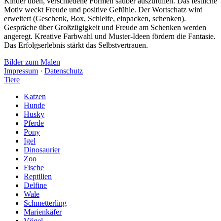
Kinder üben, verschiedene Formen sauber auszufüllen. Das festliche
Motiv weckt Freude und positive Gefühle. Der Wortschatz wird
erweitert (Geschenk, Box, Schleife, einpacken, schenken).
Gespräche über Großzügigkeit und Freude am Schenken werden
angeregt. Kreative Farbwahl und Muster-Ideen fördern die Fantasie.
Das Erfolgserlebnis stärkt das Selbstvertrauen.
Bilder zum Malen
Impressum
·
Datenschutz
Tiere
Katzen
Hunde
Husky
Pferde
Pony
Igel
Dinosaurier
Zoo
Fische
Reptilien
Delfine
Wale
Schmetterling
Marienkäfer
Vögel