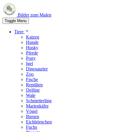
Bilder zum Malen
Toggle Menu
Tiere
Katzen
Hunde
Husky
Pferde
Pony
Igel
Dinosaurier
Zoo
Fische
Reptilien
Delfine
Wale
Schmetterling
Marienkäfer
Vögel
Bienen
Eichhörnchen
Fuchs