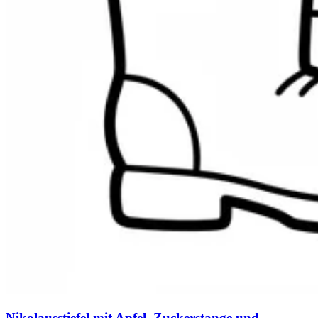
Nikolausstiefel mit Apfel, Zuckerstange und