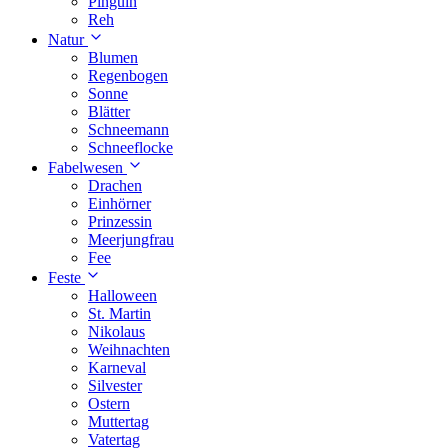
Pinguin
Reh
Natur
Blumen
Regenbogen
Sonne
Blätter
Schneemann
Schneeflocke
Fabelwesen
Drachen
Einhörner
Prinzessin
Meerjungfrau
Fee
Feste
Halloween
St. Martin
Nikolaus
Weihnachten
Karneval
Silvester
Ostern
Muttertag
Vatertag