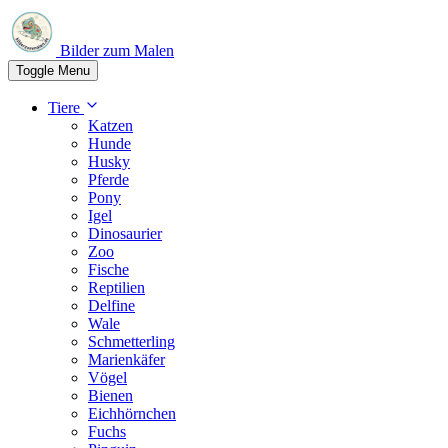
Bilder zum Malen
Toggle Menu
Tiere
Katzen
Hunde
Husky
Pferde
Pony
Igel
Dinosaurier
Zoo
Fische
Reptilien
Delfine
Wale
Schmetterling
Marienkäfer
Vögel
Bienen
Eichhörnchen
Fuchs