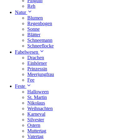
Pinguin
Reh
Natur
Blumen
Regenbogen
Sonne
Blätter
Schneemann
Schneeflocke
Fabelwesen
Drachen
Einhörner
Prinzessin
Meerjungfrau
Fee
Feste
Halloween
St. Martin
Nikolaus
Weihnachten
Karneval
Silvester
Ostern
Muttertag
Vatertag