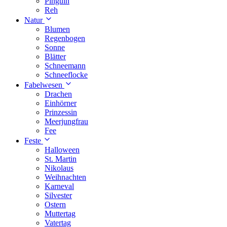
Pinguin
Reh
Natur
Blumen
Regenbogen
Sonne
Blätter
Schneemann
Schneeflocke
Fabelwesen
Drachen
Einhörner
Prinzessin
Meerjungfrau
Fee
Feste
Halloween
St. Martin
Nikolaus
Weihnachten
Karneval
Silvester
Ostern
Muttertag
Vatertag