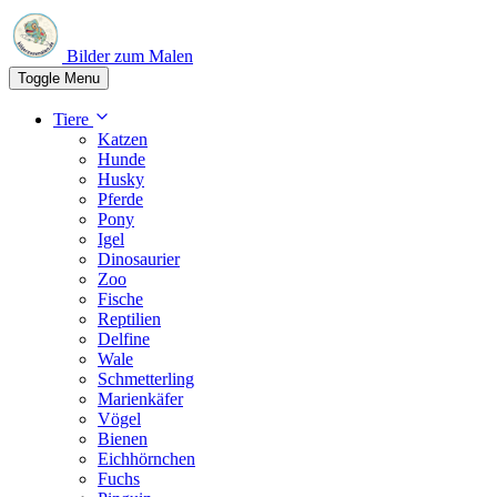
Bilder zum Malen
Toggle Menu
Tiere
Katzen
Hunde
Husky
Pferde
Pony
Igel
Dinosaurier
Zoo
Fische
Reptilien
Delfine
Wale
Schmetterling
Marienkäfer
Vögel
Bienen
Eichhörnchen
Fuchs