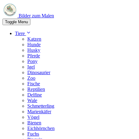
Bilder zum Malen
Toggle Menu
Tiere
Katzen
Hunde
Husky
Pferde
Pony
Igel
Dinosaurier
Zoo
Fische
Reptilien
Delfine
Wale
Schmetterling
Marienkäfer
Vögel
Bienen
Eichhörnchen
Fuchs