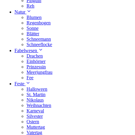
Pinguin
Reh
Natur
Blumen
Regenbogen
Sonne
Blätter
Schneemann
Schneeflocke
Fabelwesen
Drachen
Einhörner
Prinzessin
Meerjungfrau
Fee
Feste
Halloween
St. Martin
Nikolaus
Weihnachten
Karneval
Silvester
Ostern
Muttertag
Vatertag