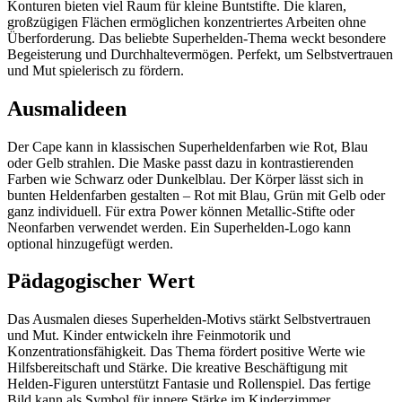
Konturen bieten viel Raum für kleine Buntstifte. Die klaren,
großzügigen Flächen ermöglichen konzentriertes Arbeiten ohne
Überforderung. Das beliebte Superhelden-Thema weckt besondere
Begeisterung und Durchhaltevermögen. Perfekt, um Selbstvertrauen
und Mut spielerisch zu fördern.
Ausmalideen
Der Cape kann in klassischen Superheldenfarben wie Rot, Blau
oder Gelb strahlen. Die Maske passt dazu in kontrastierenden
Farben wie Schwarz oder Dunkelblau. Der Körper lässt sich in
bunten Heldenfarben gestalten – Rot mit Blau, Grün mit Gelb oder
ganz individuell. Für extra Power können Metallic-Stifte oder
Neonfarben verwendet werden. Ein Superhelden-Logo kann
optional hinzugefügt werden.
Pädagogischer Wert
Das Ausmalen dieses Superhelden-Motivs stärkt Selbstvertrauen
und Mut. Kinder entwickeln ihre Feinmotorik und
Konzentrationsfähigkeit. Das Thema fördert positive Werte wie
Hilfsbereitschaft und Stärke. Die kreative Beschäftigung mit
Helden-Figuren unterstützt Fantasie und Rollenspiel. Das fertige
Bild kann als Symbol für innere Stärke im Kinderzimmer