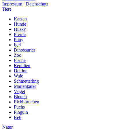
Impressum
·
Datenschutz
Tiere
Katzen
Hunde
Husky
Pferde
Pony
Igel
Dinosaurier
Zoo
Fische
Reptilien
Delfine
Wale
Schmetterling
Marienkäfer
Vögel
Bienen
Eichhörnchen
Fuchs
Pinguin
Reh
Natur