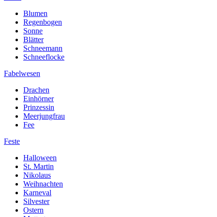
Blumen
Regenbogen
Sonne
Blätter
Schneemann
Schneeflocke
Fabelwesen
Drachen
Einhörner
Prinzessin
Meerjungfrau
Fee
Feste
Halloween
St. Martin
Nikolaus
Weihnachten
Karneval
Silvester
Ostern