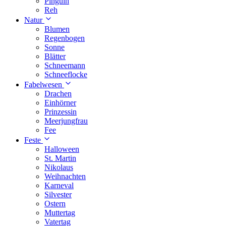
Pinguin
Reh
Natur
Blumen
Regenbogen
Sonne
Blätter
Schneemann
Schneeflocke
Fabelwesen
Drachen
Einhörner
Prinzessin
Meerjungfrau
Fee
Feste
Halloween
St. Martin
Nikolaus
Weihnachten
Karneval
Silvester
Ostern
Muttertag
Vatertag