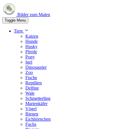
Bilder zum Malen
Toggle Menu
Tiere
Katzen
Hunde
Husky
Pferde
Pony
Igel
Dinosaurier
Zoo
Fische
Reptilien
Delfine
Wale
Schmetterling
Marienkäfer
Vögel
Bienen
Eichhörnchen
Fuchs