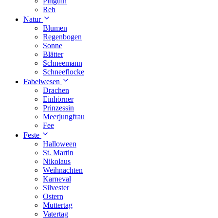
Pinguin
Reh
Natur
Blumen
Regenbogen
Sonne
Blätter
Schneemann
Schneeflocke
Fabelwesen
Drachen
Einhörner
Prinzessin
Meerjungfrau
Fee
Feste
Halloween
St. Martin
Nikolaus
Weihnachten
Karneval
Silvester
Ostern
Muttertag
Vatertag