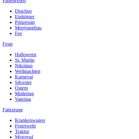
Fabelwesen
Drachen
Einhörner
Prinzessin
Meerjungfrau
Fee
Feste
Halloween
St. Martin
Nikolaus
Weihnachten
Karneval
Silvester
Ostern
Muttertag
Vatertag
Fahrzeuge
Krankenwagen
Feuerwehr
Traktor
Motorrad