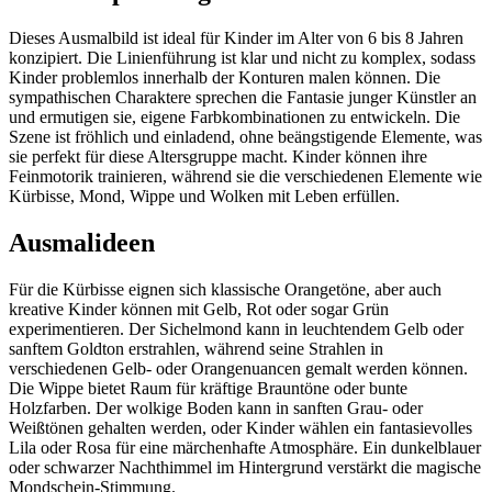
Dieses Ausmalbild ist ideal für Kinder im Alter von 6 bis 8 Jahren
konzipiert. Die Linienführung ist klar und nicht zu komplex, sodass
Kinder problemlos innerhalb der Konturen malen können. Die
sympathischen Charaktere sprechen die Fantasie junger Künstler an
und ermutigen sie, eigene Farbkombinationen zu entwickeln. Die
Szene ist fröhlich und einladend, ohne beängstigende Elemente, was
sie perfekt für diese Altersgruppe macht. Kinder können ihre
Feinmotorik trainieren, während sie die verschiedenen Elemente wie
Kürbisse, Mond, Wippe und Wolken mit Leben erfüllen.
Ausmalideen
Für die Kürbisse eignen sich klassische Orangetöne, aber auch
kreative Kinder können mit Gelb, Rot oder sogar Grün
experimentieren. Der Sichelmond kann in leuchtendem Gelb oder
sanftem Goldton erstrahlen, während seine Strahlen in
verschiedenen Gelb- oder Orangenuancen gemalt werden können.
Die Wippe bietet Raum für kräftige Brauntöne oder bunte
Holzfarben. Der wolkige Boden kann in sanften Grau- oder
Weißtönen gehalten werden, oder Kinder wählen ein fantasievolles
Lila oder Rosa für eine märchenhafte Atmosphäre. Ein dunkelblauer
oder schwarzer Nachthimmel im Hintergrund verstärkt die magische
Mondschein-Stimmung.