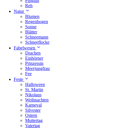
Pinguin
Reh
Natur
Blumen
Regenbogen
Sonne
Blätter
Schneemann
Schneeflocke
Fabelwesen
Drachen
Einhörner
Prinzessin
Meerjungfrau
Fee
Feste
Halloween
St. Martin
Nikolaus
Weihnachten
Karneval
Silvester
Ostern
Muttertag
Vatertag