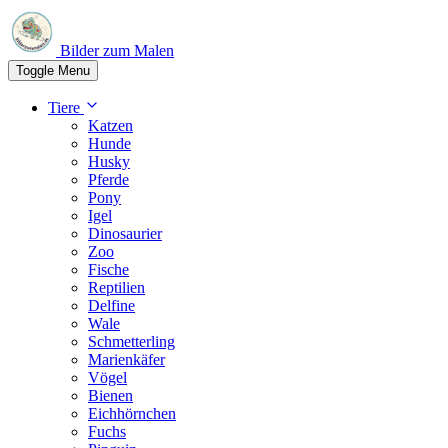
Bilder zum Malen
Toggle Menu
Tiere
Katzen
Hunde
Husky
Pferde
Pony
Igel
Dinosaurier
Zoo
Fische
Reptilien
Delfine
Wale
Schmetterling
Marienkäfer
Vögel
Bienen
Eichhörnchen
Fuchs