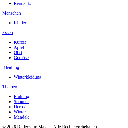
Rennauto
Menschen
Kinder
Essen
Kürbis
Apfel
Obst
Gemüse
Kleidung
Winterkleidung
Themen
Frühling
Sommer
Herbst
Winter
Mandala
© 2026 Bilder zum Malen · Alle Rechte vorbehalten.