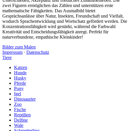
Unterschieden, Akzeptanz und friedliches Zusammenleben. Die
zwei Figuren ermöglichen das Zählen und unterstützen erste
mathematische Fähigkeiten. Das Ausmalbild bietet
Gesprächsanlässe über Natur, Insekten, Freundschaft und Vielfalt,
wodurch Sprachentwicklung und Wortschatz gefördert werden. Die
Konzentrationsfähigkeit wird gestärkt, während die Farbwahl
Kreativität und Entscheidungsfähigkeit anregt. Perfekt für
naturverbundene, empathische Kleinkinder!
Bilder zum Malen
Impressum
·
Datenschutz
Tiere
Katzen
Hunde
Husky
Pferde
Pony
Igel
Dinosaurier
Zoo
Fische
Reptilien
Delfine
Wale
Schmetterling