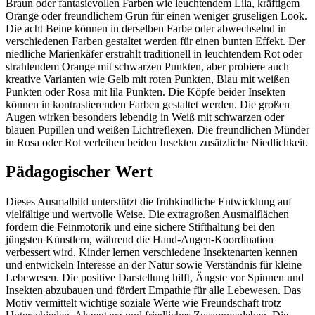
Braun oder fantasievollen Farben wie leuchtendem Lila, kräftigem
Orange oder freundlichem Grün für einen weniger gruseligen Look.
Die acht Beine können in derselben Farbe oder abwechselnd in
verschiedenen Farben gestaltet werden für einen bunten Effekt. Der
niedliche Marienkäfer erstrahlt traditionell in leuchtendem Rot oder
strahlendem Orange mit schwarzen Punkten, aber probiere auch
kreative Varianten wie Gelb mit roten Punkten, Blau mit weißen
Punkten oder Rosa mit lila Punkten. Die Köpfe beider Insekten
können in kontrastierenden Farben gestaltet werden. Die großen
Augen wirken besonders lebendig in Weiß mit schwarzen oder
blauen Pupillen und weißen Lichtreflexen. Die freundlichen Münder
in Rosa oder Rot verleihen beiden Insekten zusätzliche Niedlichkeit.
Pädagogischer Wert
Dieses Ausmalbild unterstützt die frühkindliche Entwicklung auf
vielfältige und wertvolle Weise. Die extragroßen Ausmalflächen
fördern die Feinmotorik und eine sichere Stifthaltung bei den
jüngsten Künstlern, während die Hand-Augen-Koordination
verbessert wird. Kinder lernen verschiedene Insektenarten kennen
und entwickeln Interesse an der Natur sowie Verständnis für kleine
Lebewesen. Die positive Darstellung hilft, Ängste vor Spinnen und
Insekten abzubauen und fördert Empathie für alle Lebewesen. Das
Motiv vermittelt wichtige soziale Werte wie Freundschaft trotz