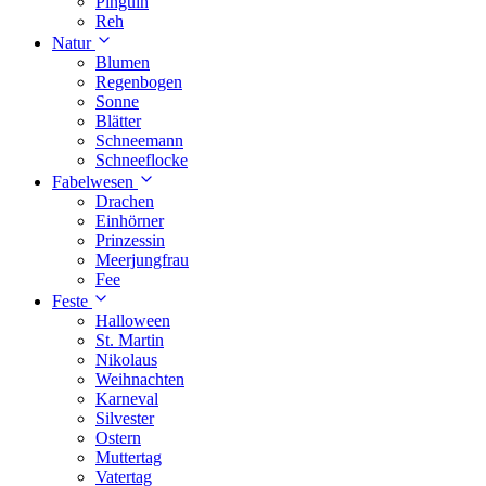
Pinguin
Reh
Natur
Blumen
Regenbogen
Sonne
Blätter
Schneemann
Schneeflocke
Fabelwesen
Drachen
Einhörner
Prinzessin
Meerjungfrau
Fee
Feste
Halloween
St. Martin
Nikolaus
Weihnachten
Karneval
Silvester
Ostern
Muttertag
Vatertag