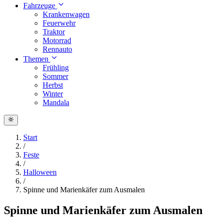
Fahrzeuge
Krankenwagen
Feuerwehr
Traktor
Motorrad
Rennauto
Themen
Frühling
Sommer
Herbst
Winter
Mandala
Start
/
Feste
/
Halloween
/
Spinne und Marienkäfer zum Ausmalen
Spinne und Marienkäfer zum Ausmalen