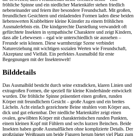
fröhliche Spinne und ein niedlicher Marienkäfer stehen friedlich
nebeneinander und feiern ihre besondere Freundschaft. Mit großen,
freundlichen Gesichtern und einladenden Formen laden diese beiden
liebenswerten Krabbeltiere kleine Künstler zu einem fröhlichen
Ausmalerlebnis ein. Die kindgerechte Darstellung verwandelt oft
gefürchtete Insekten in sympathische Charaktere und zeigt Kindern,
dass alle Lebewesen – egal wie unterschiedlich sie aussehen –
Freunde sein können. Diese warmherzige Szene verbindet
Naturerziehung mit wichtigen sozialen Werten wie Freundschaft,
Akzeptanz und Vielfalt. Ein perfektes Ausmalbild für erste
Begegnungen mit der Insektenwelt!
Bilddetails
Das Ausmalbild besticht durch seine extradicken, klaren Linien und
extragroßen Formen, die speziell für kleine Kinderhände entwickelt
wurden. Die fröhliche Spinne präsentiert einen großen, runden
Körper mit freundlichem Gesicht – große Augen und ein breites
Lächeln. Acht einfach gezeichnete Beine strahlen vom Körper aus,
dick und gut erkennbar. Der niedliche Marienkäfer zeigt einen
ovalen, gewölbten Körper mit charakteristischen runden Punkten,
einem kleinen Kopf mit Fühlern und sechs kurzen Beinchen. Beide
Insekten haben große Ausmalflächen ohne komplizierte Details. Der
großzügige Weißraum um beide Figuren herum bietet viel Platz zum