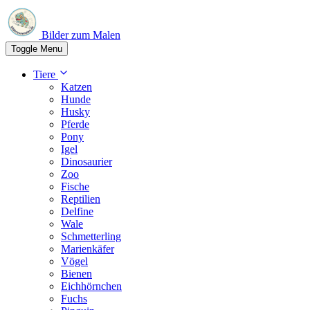
Bilder zum Malen
Toggle Menu
Tiere
Katzen
Hunde
Husky
Pferde
Pony
Igel
Dinosaurier
Zoo
Fische
Reptilien
Delfine
Wale
Schmetterling
Marienkäfer
Vögel
Bienen
Eichhörnchen
Fuchs