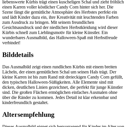
liebenswerte Kürbis trägt einen kuscheligen Schal und zieht fröhlich
einen Karren voller köstlicher Candy Corn hinter sich her. Die
Szene fängt die gemütliche Atmosphäre des Herbstes perfekt ein
und lädt Kinder dazu ein, ihre Kreativität mit leuchtenden Farben
zum Ausdruck zu bringen. Mit seinem freundlichen
Gesichtsausdruck und der niedlichen Herbstkleidung wird dieser
Kürbis schnell zum Lieblingsmotiv für kleine Künstler. Ein
wunderbares Ausmalbild, das Halloween-Spaß mit Herbstfreude
verbindet!
Bilddetails
Das Ausmalbild zeigt einen rundlichen Kürbis mit einem breiten
Lächeln, der einen gemütlichen Schal um seinen Hals trägt. Der
kleine Karren ist bis zum Rand mit dreieckigen Candy Corn gefüllt,
den typischen Halloween-Süßigkeiten. Alle Elemente sind mit
dicken, deutlichen Linien gezeichnet, die perfekt für junge Künstler
sind. Die großen Flächen ermöglichen einfaches Ausmalen ohne
über die Ränder zu kommen. Jedes Detail ist klar erkennbar und
kinderfreundlich gestaltet.
Altersempfehlung
Dieses Ausmalbild eignet sich hervorragend für Kinder im Alter von