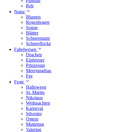
Pinguin
Reh
Natur
Blumen
Regenbogen
Sonne
Blätter
Schneemann
Schneeflocke
Fabelwesen
Drachen
Einhörner
Prinzessin
Meerjungfrau
Fee
Feste
Halloween
St. Martin
Nikolaus
Weihnachten
Karneval
Silvester
Ostern
Muttertag
Vatertag