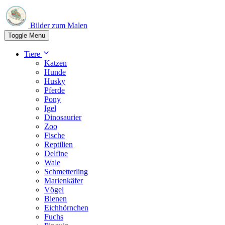
Bilder zum Malen
Toggle Menu
Tiere
Katzen
Hunde
Husky
Pferde
Pony
Igel
Dinosaurier
Zoo
Fische
Reptilien
Delfine
Wale
Schmetterling
Marienkäfer
Vögel
Bienen
Eichhörnchen
Fuchs