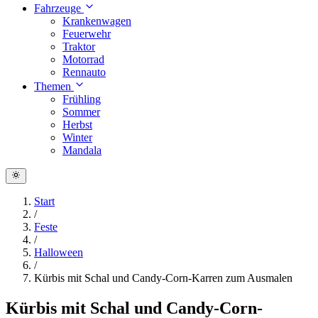
Fahrzeuge
Krankenwagen
Feuerwehr
Traktor
Motorrad
Rennauto
Themen
Frühling
Sommer
Herbst
Winter
Mandala
Start
/
Feste
/
Halloween
/
Kürbis mit Schal und Candy-Corn-Karren zum Ausmalen
Kürbis mit Schal und Candy-Corn-