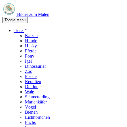
Bilder zum Malen
Toggle Menu
Tiere
Katzen
Hunde
Husky
Pferde
Pony
Igel
Dinosaurier
Zoo
Fische
Reptilien
Delfine
Wale
Schmetterling
Marienkäfer
Vögel
Bienen
Eichhörnchen
Fuchs