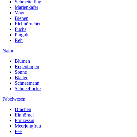
Schmetterling
Marienkäfer
Vögel
Bienen
Eichhörnchen
Fuchs
Pinguin
Reh
Natur
Blumen
Regenbogen
Sonne
Blätter
Schneemann
Schneeflocke
Fabelwesen
Drachen
Einhörner
Prinzessin
Meerjungfrau
Fee