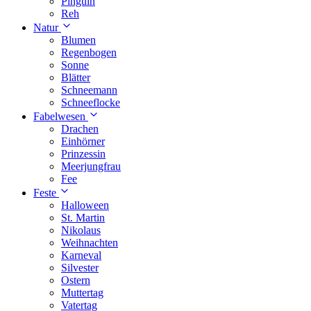
Pinguin
Reh
Natur
Blumen
Regenbogen
Sonne
Blätter
Schneemann
Schneeflocke
Fabelwesen
Drachen
Einhörner
Prinzessin
Meerjungfrau
Fee
Feste
Halloween
St. Martin
Nikolaus
Weihnachten
Karneval
Silvester
Ostern
Muttertag
Vatertag