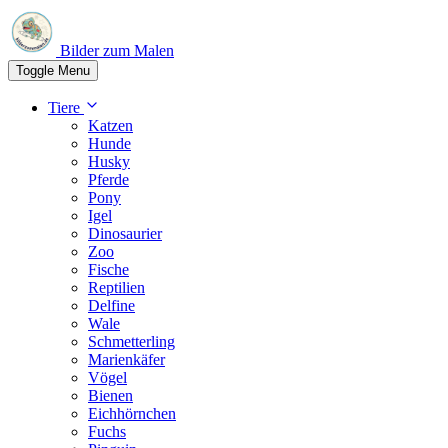
Bilder zum Malen
Toggle Menu
Tiere
Katzen
Hunde
Husky
Pferde
Pony
Igel
Dinosaurier
Zoo
Fische
Reptilien
Delfine
Wale
Schmetterling
Marienkäfer
Vögel
Bienen
Eichhörnchen
Fuchs