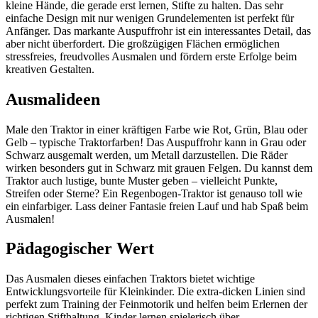
kleine Hände, die gerade erst lernen, Stifte zu halten. Das sehr
einfache Design mit nur wenigen Grundelementen ist perfekt für
Anfänger. Das markante Auspuffrohr ist ein interessantes Detail, das
aber nicht überfordert. Die großzügigen Flächen ermöglichen
stressfreies, freudvolles Ausmalen und fördern erste Erfolge beim
kreativen Gestalten.
Ausmalideen
Male den Traktor in einer kräftigen Farbe wie Rot, Grün, Blau oder
Gelb – typische Traktorfarben! Das Auspuffrohr kann in Grau oder
Schwarz ausgemalt werden, um Metall darzustellen. Die Räder
wirken besonders gut in Schwarz mit grauen Felgen. Du kannst dem
Traktor auch lustige, bunte Muster geben – vielleicht Punkte,
Streifen oder Sterne? Ein Regenbogen-Traktor ist genauso toll wie
ein einfarbiger. Lass deiner Fantasie freien Lauf und hab Spaß beim
Ausmalen!
Pädagogischer Wert
Das Ausmalen dieses einfachen Traktors bietet wichtige
Entwicklungsvorteile für Kleinkinder. Die extra-dicken Linien sind
perfekt zum Training der Feinmotorik und helfen beim Erlernen der
richtigen Stifthaltung. Kinder lernen spielerisch über