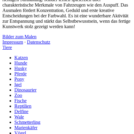
charakteristische Merkmale von Fahrzeugen wie den Auspuff. Das
Ausmalen fördert Konzentration, Geduld und erste kreative
Entscheidungen bei der Farbwahl. Es ist eine wunderbare Aktivität
zur Entspannung und stärkt das Selbstbewusstsein, wenn das fertige
Kunstwerk stolz gezeigt werden kann!
Bilder zum Malen
Impressum
·
Datenschutz
Tiere
Katzen
Hunde
Husky
Pferde
Pony
Igel
Dinosaurier
Zoo
Fische
Reptilien
Delfine
Wale
Schmetterling
Marienkäfer
Vögel