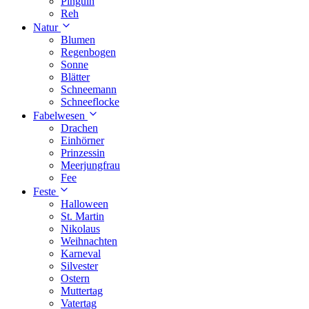
Pinguin
Reh
Natur
Blumen
Regenbogen
Sonne
Blätter
Schneemann
Schneeflocke
Fabelwesen
Drachen
Einhörner
Prinzessin
Meerjungfrau
Fee
Feste
Halloween
St. Martin
Nikolaus
Weihnachten
Karneval
Silvester
Ostern
Muttertag
Vatertag