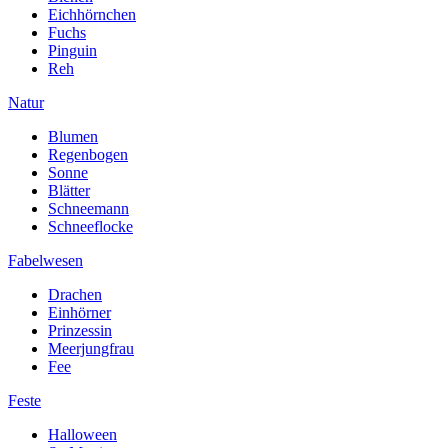
Eichhörnchen
Fuchs
Pinguin
Reh
Natur
Blumen
Regenbogen
Sonne
Blätter
Schneemann
Schneeflocke
Fabelwesen
Drachen
Einhörner
Prinzessin
Meerjungfrau
Fee
Feste
Halloween