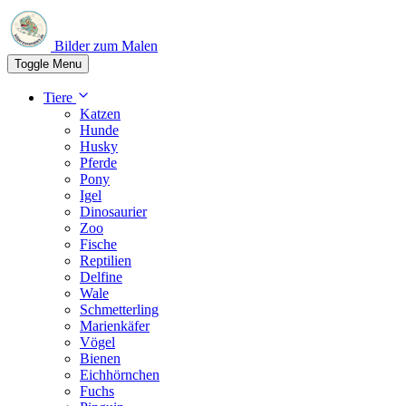
Bilder zum Malen
Toggle Menu
Tiere
Katzen
Hunde
Husky
Pferde
Pony
Igel
Dinosaurier
Zoo
Fische
Reptilien
Delfine
Wale
Schmetterling
Marienkäfer
Vögel
Bienen
Eichhörnchen
Fuchs