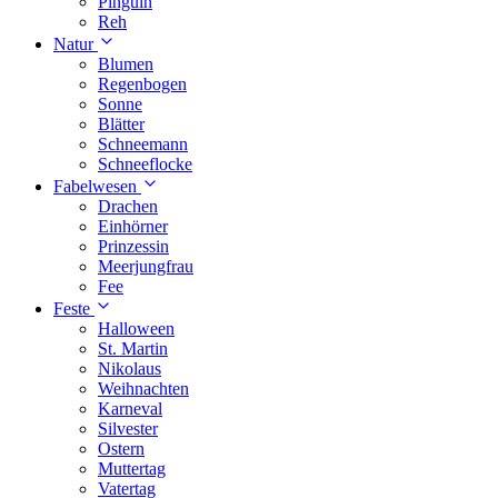
Pinguin
Reh
Natur
Blumen
Regenbogen
Sonne
Blätter
Schneemann
Schneeflocke
Fabelwesen
Drachen
Einhörner
Prinzessin
Meerjungfrau
Fee
Feste
Halloween
St. Martin
Nikolaus
Weihnachten
Karneval
Silvester
Ostern
Muttertag
Vatertag