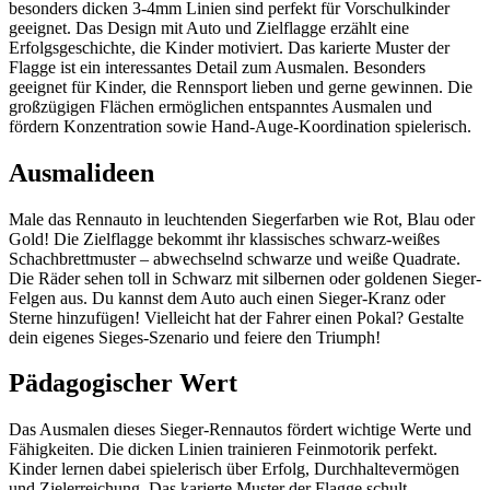
besonders dicken 3-4mm Linien sind perfekt für Vorschulkinder
geeignet. Das Design mit Auto und Zielflagge erzählt eine
Erfolgsgeschichte, die Kinder motiviert. Das karierte Muster der
Flagge ist ein interessantes Detail zum Ausmalen. Besonders
geeignet für Kinder, die Rennsport lieben und gerne gewinnen. Die
großzügigen Flächen ermöglichen entspanntes Ausmalen und
fördern Konzentration sowie Hand-Auge-Koordination spielerisch.
Ausmalideen
Male das Rennauto in leuchtenden Siegerfarben wie Rot, Blau oder
Gold! Die Zielflagge bekommt ihr klassisches schwarz-weißes
Schachbrettmuster – abwechselnd schwarze und weiße Quadrate.
Die Räder sehen toll in Schwarz mit silbernen oder goldenen Sieger-
Felgen aus. Du kannst dem Auto auch einen Sieger-Kranz oder
Sterne hinzufügen! Vielleicht hat der Fahrer einen Pokal? Gestalte
dein eigenes Sieges-Szenario und feiere den Triumph!
Pädagogischer Wert
Das Ausmalen dieses Sieger-Rennautos fördert wichtige Werte und
Fähigkeiten. Die dicken Linien trainieren Feinmotorik perfekt.
Kinder lernen dabei spielerisch über Erfolg, Durchhaltevermögen
und Zielerreichung. Das karierte Muster der Flagge schult