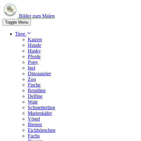
Bilder zum Malen
Toggle Menu
Tiere
Katzen
Hunde
Husky
Pferde
Pony
Igel
Dinosaurier
Zoo
Fische
Reptilien
Delfine
Wale
Schmetterling
Marienkäfer
Vögel
Bienen
Eichhörnchen
Fuchs