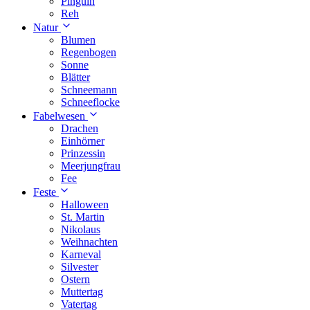
Pinguin
Reh
Natur
Blumen
Regenbogen
Sonne
Blätter
Schneemann
Schneeflocke
Fabelwesen
Drachen
Einhörner
Prinzessin
Meerjungfrau
Fee
Feste
Halloween
St. Martin
Nikolaus
Weihnachten
Karneval
Silvester
Ostern
Muttertag
Vatertag