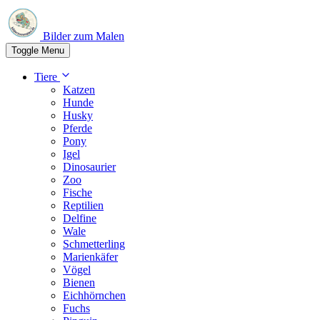
Bilder zum Malen
Toggle Menu
Tiere
Katzen
Hunde
Husky
Pferde
Pony
Igel
Dinosaurier
Zoo
Fische
Reptilien
Delfine
Wale
Schmetterling
Marienkäfer
Vögel
Bienen
Eichhörnchen
Fuchs