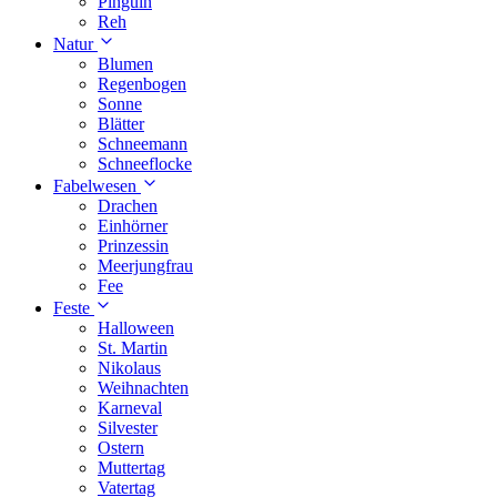
Pinguin
Reh
Natur
Blumen
Regenbogen
Sonne
Blätter
Schneemann
Schneeflocke
Fabelwesen
Drachen
Einhörner
Prinzessin
Meerjungfrau
Fee
Feste
Halloween
St. Martin
Nikolaus
Weihnachten
Karneval
Silvester
Ostern
Muttertag
Vatertag