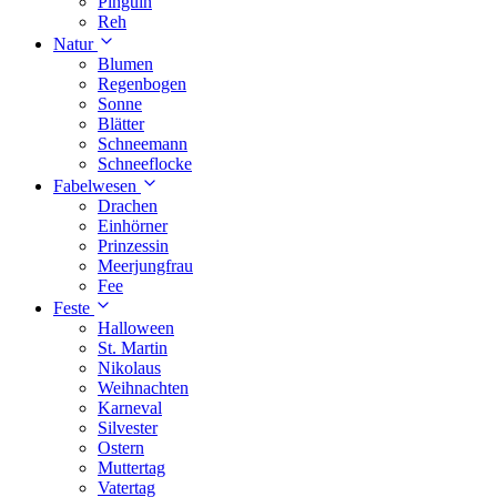
Pinguin
Reh
Natur
Blumen
Regenbogen
Sonne
Blätter
Schneemann
Schneeflocke
Fabelwesen
Drachen
Einhörner
Prinzessin
Meerjungfrau
Fee
Feste
Halloween
St. Martin
Nikolaus
Weihnachten
Karneval
Silvester
Ostern
Muttertag
Vatertag