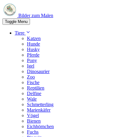
Bilder zum Malen
Toggle Menu
Tiere
Katzen
Hunde
Husky
Pferde
Pony
Igel
Dinosaurier
Zoo
Fische
Reptilien
Delfine
Wale
Schmetterling
Marienkäfer
Vögel
Bienen
Eichhörnchen
Fuchs