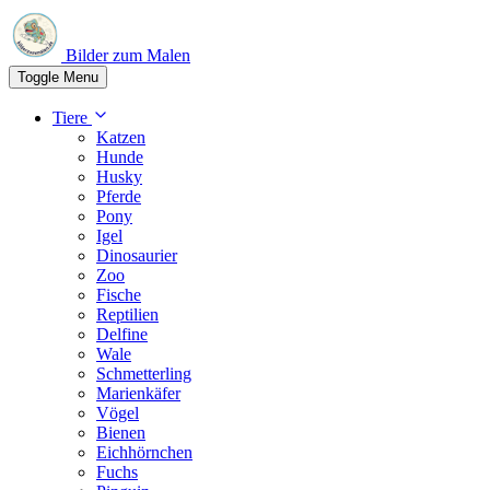
Bilder zum Malen
Toggle Menu
Tiere
Katzen
Hunde
Husky
Pferde
Pony
Igel
Dinosaurier
Zoo
Fische
Reptilien
Delfine
Wale
Schmetterling
Marienkäfer
Vögel
Bienen
Eichhörnchen
Fuchs