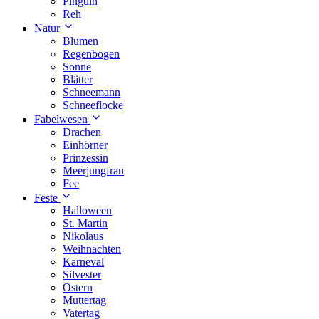
Pinguin
Reh
Natur
Blumen
Regenbogen
Sonne
Blätter
Schneemann
Schneeflocke
Fabelwesen
Drachen
Einhörner
Prinzessin
Meerjungfrau
Fee
Feste
Halloween
St. Martin
Nikolaus
Weihnachten
Karneval
Silvester
Ostern
Muttertag
Vatertag