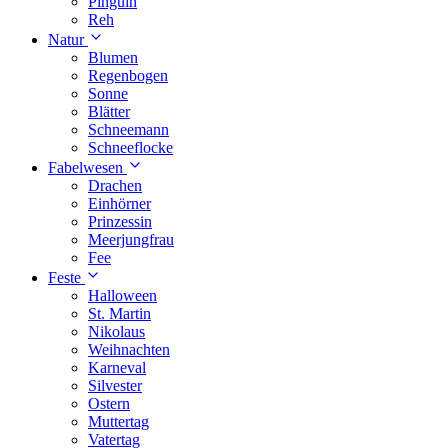
Pinguin
Reh
Natur
Blumen
Regenbogen
Sonne
Blätter
Schneemann
Schneeflocke
Fabelwesen
Drachen
Einhörner
Prinzessin
Meerjungfrau
Fee
Feste
Halloween
St. Martin
Nikolaus
Weihnachten
Karneval
Silvester
Ostern
Muttertag
Vatertag