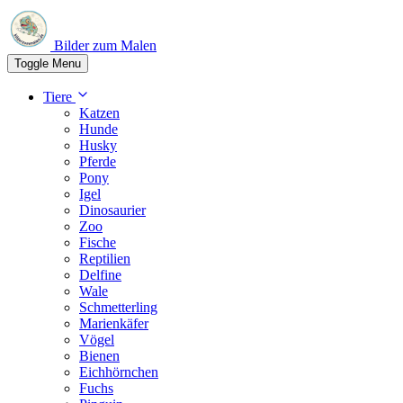
Bilder zum Malen
Toggle Menu
Tiere
Katzen
Hunde
Husky
Pferde
Pony
Igel
Dinosaurier
Zoo
Fische
Reptilien
Delfine
Wale
Schmetterling
Marienkäfer
Vögel
Bienen
Eichhörnchen
Fuchs