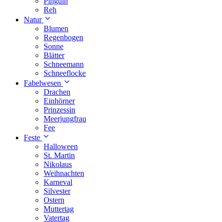
Pinguin
Reh
Natur
Blumen
Regenbogen
Sonne
Blätter
Schneemann
Schneeflocke
Fabelwesen
Drachen
Einhörner
Prinzessin
Meerjungfrau
Fee
Feste
Halloween
St. Martin
Nikolaus
Weihnachten
Karneval
Silvester
Ostern
Muttertag
Vatertag