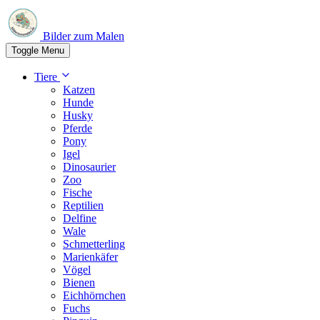
Bilder zum Malen
Toggle Menu
Tiere
Katzen
Hunde
Husky
Pferde
Pony
Igel
Dinosaurier
Zoo
Fische
Reptilien
Delfine
Wale
Schmetterling
Marienkäfer
Vögel
Bienen
Eichhörnchen
Fuchs