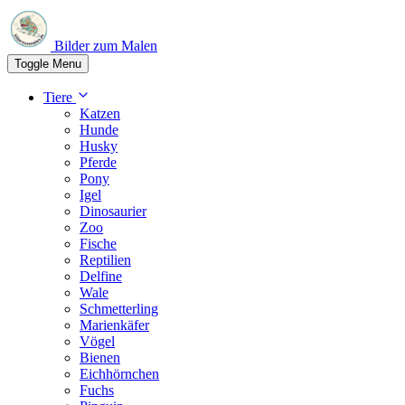
Bilder zum Malen
Toggle Menu
Tiere
Katzen
Hunde
Husky
Pferde
Pony
Igel
Dinosaurier
Zoo
Fische
Reptilien
Delfine
Wale
Schmetterling
Marienkäfer
Vögel
Bienen
Eichhörnchen
Fuchs