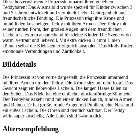
Diese herzerwärmende Prinzessin umarmt ihren geliebten
Teddybären! Das Ausmalbild wurde speziell für Kinder zwischen 3
und 5 Jahren entwickelt und vermittelt Liebe, Geborgenheit und
freundschaftliche Bindung. Die Prinzessin trägt ihre Krone und
umhüllt den kuscheligen Teddy mit ihren Armen. Der Teddy mit
seiner runden Form, den großen Augen und dem freundlichen
Lächeln ist extrem ansprechend für kleine Kinder. Die Szene wirkt
warm, vertraut und liebevoll. Mit extra-dicken 3-4mm Linien
können selbst die Kleinsten erfolgreich ausmalen. Das Motiv fördert
emotionale Verbindungen und Zärtlichkeit.
Bilddetails
Die Prinzessin ist von vorne dargestellt, die Prinzessin umarmend
mit ihren Armen um den Teddy. Die Krone sitzt auf dem Kopf. Das
Gesicht zeigt ein liebevolles Lächeln. Die langen Haare fallen zu
den Seiten. Das Kleid hat eine einfache, glockenförmige Silhouette.
Der Teddybär ist sehr rund mit einem dicken Bauch, runden Armen
und Beinen. Er hat große, runde Augen mit Pupillen, eine Nase und
ein süßes Lächeln. Die Ohren sind deutlich sichtbar. Der Teddy
wirkt super kuschelig. Alle Linien sind 3-4mm dick.
Altersempfehlung