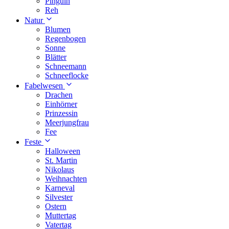
Pinguin
Reh
Natur
Blumen
Regenbogen
Sonne
Blätter
Schneemann
Schneeflocke
Fabelwesen
Drachen
Einhörner
Prinzessin
Meerjungfrau
Fee
Feste
Halloween
St. Martin
Nikolaus
Weihnachten
Karneval
Silvester
Ostern
Muttertag
Vatertag