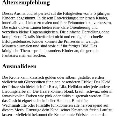
Altersempfehlung
Dieses Ausmalbild ist perfekt auf die Fähigkeiten von 3-5-jährigen
Kindern abgestimmt. In diesem Entwicklungsalter lernen Kinder,
innerhalb von Linien zu malen und ihre Feinmotorik zu verbessern.
Die extra-dicken Linien bieten eine klare Orientierung und
verzeihen kleine Ungenauigkeiten. Die einfache Darstellung ohne
komplizierte Details überfordert nicht und ermöglicht schnelle
Erfolgserlebnisse. Kinder können die Prinzessin in wenigen
Minuten ausmalen und sind stolz auf ihr fertiges Bild. Das
königliche Thema spricht besonders Kinder an, die gerne in
Fantasiewelten eintauchen.
Ausmalideen
Die Krone kann klassisch golden oder silbern gestaltet werden –
vielleicht mit Glitzerstiften für einen besonderen Effekt! Das Kleid
der Prinzessin bietet sich für Rosa, Lila, Hellblau oder jede andere
Lieblingsfarbe an. Die Haare können blond, braun, schwarz oder in
fantasievollen Farben wie pink oder türkis ausgemalt werden. Für
das Gesicht eignet sich ein heller Hautton. Buntstifte,
Wachsmalstifte oder Filzstifte funktionieren alle hervorragend auf
diesem Motiv. Ermutige dein Kind, seiner Kreativität freien Lauf zu
lassen – vielleicht bekommt die Krone bunte Edelsteine oder das