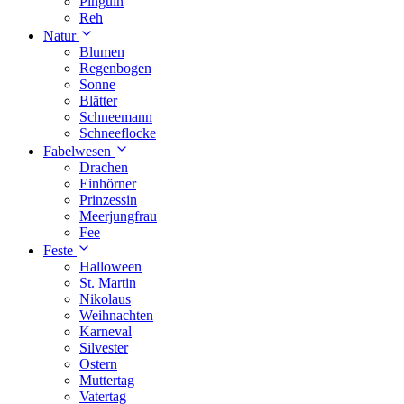
Pinguin
Reh
Natur
Blumen
Regenbogen
Sonne
Blätter
Schneemann
Schneeflocke
Fabelwesen
Drachen
Einhörner
Prinzessin
Meerjungfrau
Fee
Feste
Halloween
St. Martin
Nikolaus
Weihnachten
Karneval
Silvester
Ostern
Muttertag
Vatertag