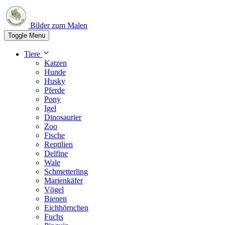
Bilder zum Malen
Toggle Menu
Tiere
Katzen
Hunde
Husky
Pferde
Pony
Igel
Dinosaurier
Zoo
Fische
Reptilien
Delfine
Wale
Schmetterling
Marienkäfer
Vögel
Bienen
Eichhörnchen
Fuchs