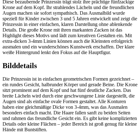
Diese bezaubernde Prinzessin trägt stolz ihre prächtige fünfzackige
Krone auf dem Kopf. Ihr strahlendes Lächeln und die freundlichen
Augen machen sie sofort sympathisch. Das Ausmalbild wurde
speziell für Kinder zwischen 3 und 5 Jahren entwickelt und zeigt die
Prinzessin in einer einfachen, klaren Darstellung ohne ablenkende
Details. Die große Krone mit ihren markanten Zacken ist das
Highlight dieses Motivs und lädt zum kreativen Gestalten ein. Mit
extra-dicken 3-4mm Linien können auch die Kleinsten erfolgreich
ausmalen und ein wunderschönes Kunstwerk erschaffen. Der klare
weiße Hintergrund lenkt den Fokus auf die Hauptfigur.
Bilddetails
Die Prinzessin ist in einfachen geometrischen Formen gezeichnet –
ein rundes Gesicht, halbrunder Körper und gerade Beine. Die Krone
sitzt prominent auf dem Kopf und hat fünf deutliche Zacken. Das
breite Lächeln wird durch eine geschwungene Linie dargestellt, die
Augen sind als einfache ovale Formen gestaltet. Alle Konturen
haben eine gleichmäßige Dicke von 3-4mm, was das Ausmalen
besonders einfach macht. Die Haare fallen sanft zu beiden Seiten
und rahmen das freundliche Gesicht ein. Es gibt keine komplizierten
Details oder kleine Flächen – jeder Bereich ist groß genug für kleine
Hände mit Buntstiften.