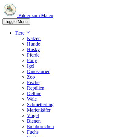
Bilder zum Malen
Toggle Menu
Tiere
Katzen
Hunde
Husky
Pferde
Pony
Igel
Dinosaurier
Zoo
Fische
Reptilien
Delfine
Wale
Schmetterling
Marienkäfer
Vögel
Bienen
Eichhörnchen
Fuchs