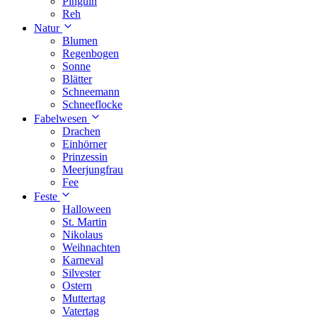
Pinguin
Reh
Natur
Blumen
Regenbogen
Sonne
Blätter
Schneemann
Schneeflocke
Fabelwesen
Drachen
Einhörner
Prinzessin
Meerjungfrau
Fee
Feste
Halloween
St. Martin
Nikolaus
Weihnachten
Karneval
Silvester
Ostern
Muttertag
Vatertag