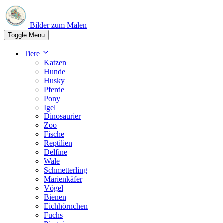
Bilder zum Malen
Toggle Menu
Tiere
Katzen
Hunde
Husky
Pferde
Pony
Igel
Dinosaurier
Zoo
Fische
Reptilien
Delfine
Wale
Schmetterling
Marienkäfer
Vögel
Bienen
Eichhörnchen
Fuchs