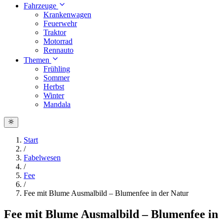
Fahrzeuge
Krankenwagen
Feuerwehr
Traktor
Motorrad
Rennauto
Themen
Frühling
Sommer
Herbst
Winter
Mandala
Start
/
Fabelwesen
/
Fee
/
Fee mit Blume Ausmalbild – Blumenfee in der Natur
Fee mit Blume Ausmalbild – Blumenfee in