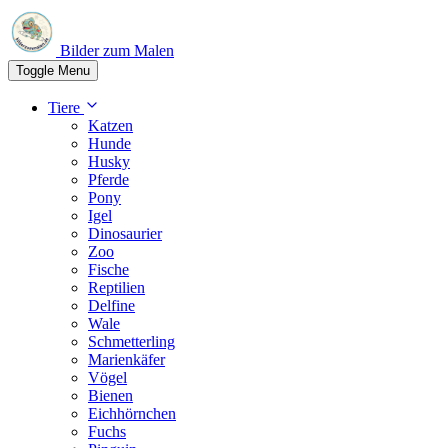
Bilder zum Malen
Toggle Menu
Tiere
Katzen
Hunde
Husky
Pferde
Pony
Igel
Dinosaurier
Zoo
Fische
Reptilien
Delfine
Wale
Schmetterling
Marienkäfer
Vögel
Bienen
Eichhörnchen
Fuchs