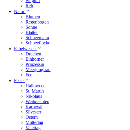
Pinguin
Reh
Natur
Blumen
Regenbogen
Sonne
Blätter
Schneemann
Schneeflocke
Fabelwesen
Drachen
Einhörner
Prinzessin
Meerjungfrau
Fee
Feste
Halloween
St. Martin
Nikolaus
Weihnachten
Karneval
Silvester
Ostern
Muttertag
Vatertag