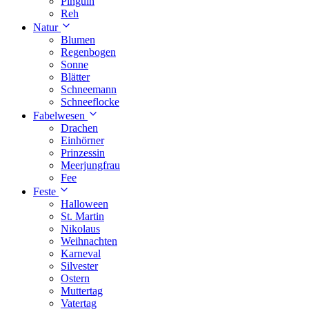
Pinguin
Reh
Natur
Blumen
Regenbogen
Sonne
Blätter
Schneemann
Schneeflocke
Fabelwesen
Drachen
Einhörner
Prinzessin
Meerjungfrau
Fee
Feste
Halloween
St. Martin
Nikolaus
Weihnachten
Karneval
Silvester
Ostern
Muttertag
Vatertag