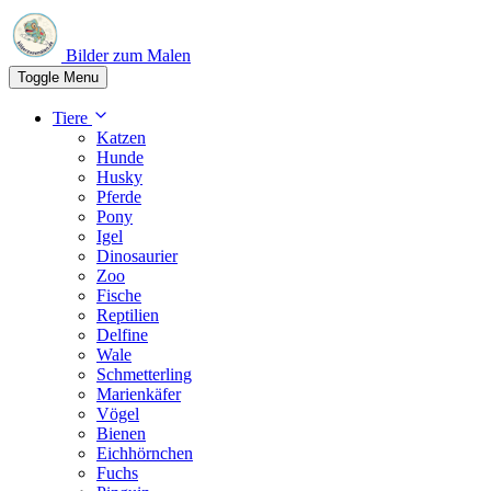
Bilder zum Malen
Toggle Menu
Tiere
Katzen
Hunde
Husky
Pferde
Pony
Igel
Dinosaurier
Zoo
Fische
Reptilien
Delfine
Wale
Schmetterling
Marienkäfer
Vögel
Bienen
Eichhörnchen
Fuchs