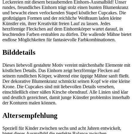
Leckereien mit diesem bezaubernden Einhorn-Ausmalbild! Unser
rundes, freundliches Einhorn trägt stolz einen bunten Blumenkranz
und bewacht einen verlockenden Stapel köstlicher Cupcakes. Die
großzügigen Formen und der reichliche Weißraum laden kleine
Künstler ein, ihrer Kreativität freien Lauf zu lassen. Jedes
herzförmige Fleckchen auf dem Einhornkörper wartet darauf, in
leuchtenden Farben erstrahlen zu dürfen. Die wallende Mähne bietet
endlose Möglichkeiten für fantasievolle Farbkombinationen.
Bilddetails
Dieses liebevoll gestaltete Motiv vereint märchenhafte Elemente mit
köstlichen Details. Das Einhorn zeigt herzförmige Flecken auf
seinem rundlichen Körper, während eine üppige Mähne sanft fließt.
Der dekorative Blumenkranz schmückt seinen Kopf wie eine kleine
Krone. Die Cupcakes sind mit liebevollen Details versehen,
einschließlich einer süßen Kirsche obendrauf. Alle Linien sind klar
und deutlich gezeichnet, damit junge Künstler problemlos innerhalb
der Konturen malen können.
Altersempfehlung
Speziell für Kinder zwischen sechs und acht Jahren entwickelt,
bietet dieses Ausmalbild die perfekte Balance zwischen