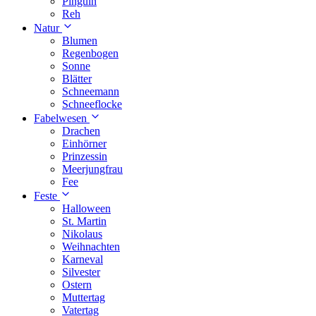
Pinguin
Reh
Natur
Blumen
Regenbogen
Sonne
Blätter
Schneemann
Schneeflocke
Fabelwesen
Drachen
Einhörner
Prinzessin
Meerjungfrau
Fee
Feste
Halloween
St. Martin
Nikolaus
Weihnachten
Karneval
Silvester
Ostern
Muttertag
Vatertag