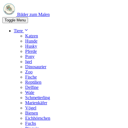
Bilder zum Malen
Toggle Menu
Tiere
Katzen
Hunde
Husky
Pferde
Pony
Igel
Dinosaurier
Zoo
Fische
Reptilien
Delfine
Wale
Schmetterling
Marienkäfer
Vögel
Bienen
Eichhörnchen
Fuchs