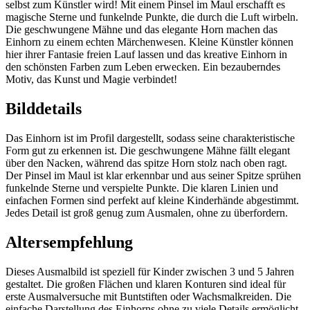
selbst zum Künstler wird! Mit einem Pinsel im Maul erschafft es
magische Sterne und funkelnde Punkte, die durch die Luft wirbeln.
Die geschwungene Mähne und das elegante Horn machen das
Einhorn zu einem echten Märchenwesen. Kleine Künstler können
hier ihrer Fantasie freien Lauf lassen und das kreative Einhorn in
den schönsten Farben zum Leben erwecken. Ein bezauberndes
Motiv, das Kunst und Magie verbindet!
Bilddetails
Das Einhorn ist im Profil dargestellt, sodass seine charakteristische
Form gut zu erkennen ist. Die geschwungene Mähne fällt elegant
über den Nacken, während das spitze Horn stolz nach oben ragt.
Der Pinsel im Maul ist klar erkennbar und aus seiner Spitze sprühen
funkelnde Sterne und verspielte Punkte. Die klaren Linien und
einfachen Formen sind perfekt auf kleine Kinderhände abgestimmt.
Jedes Detail ist groß genug zum Ausmalen, ohne zu überfordern.
Altersempfehlung
Dieses Ausmalbild ist speziell für Kinder zwischen 3 und 5 Jahren
gestaltet. Die großen Flächen und klaren Konturen sind ideal für
erste Ausmalversuche mit Buntstiften oder Wachsmalkreiden. Die
einfache Darstellung des Einhorns ohne zu viele Details ermöglicht