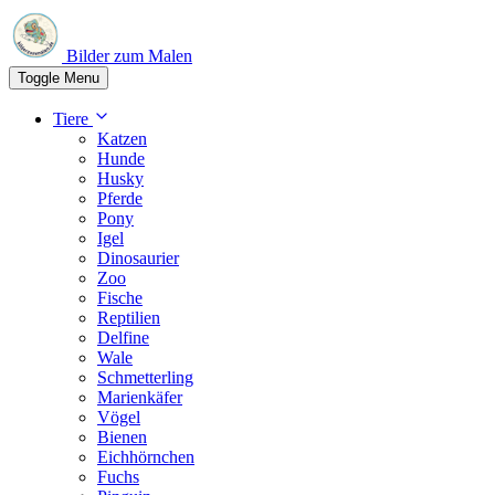
Bilder zum Malen
Toggle Menu
Tiere
Katzen
Hunde
Husky
Pferde
Pony
Igel
Dinosaurier
Zoo
Fische
Reptilien
Delfine
Wale
Schmetterling
Marienkäfer
Vögel
Bienen
Eichhörnchen
Fuchs