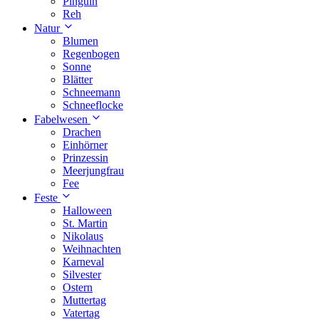
Pinguin
Reh
Natur
Blumen
Regenbogen
Sonne
Blätter
Schneemann
Schneeflocke
Fabelwesen
Drachen
Einhörner
Prinzessin
Meerjungfrau
Fee
Feste
Halloween
St. Martin
Nikolaus
Weihnachten
Karneval
Silvester
Ostern
Muttertag
Vatertag