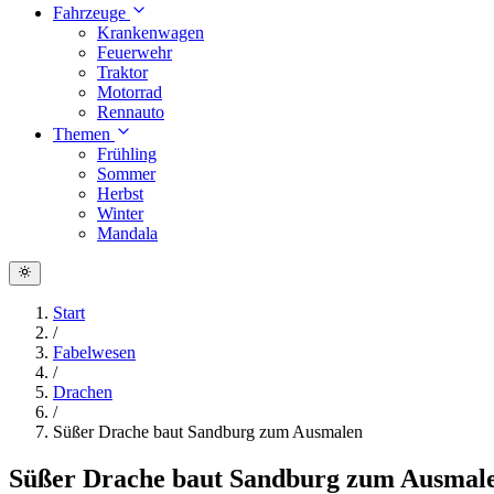
Fahrzeuge
Krankenwagen
Feuerwehr
Traktor
Motorrad
Rennauto
Themen
Frühling
Sommer
Herbst
Winter
Mandala
Start
/
Fabelwesen
/
Drachen
/
Süßer Drache baut Sandburg zum Ausmalen
Süßer Drache baut Sandburg zum Ausmal